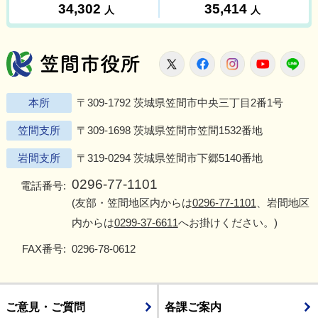
笠間市役所
X
Facebook
Instagram
Youtu
L
本所
〒309-1792 茨城県笠間市中央三丁目2番1号
笠間支所
〒309-1698 茨城県笠間市笠間1532番地
岩間支所
〒319-0294 茨城県笠間市下郷5140番地
0296-77-1101
電話番号:
(友部・笠間地区内からは
0296-77-1101
、岩間地区
内からは
0299-37-6611
へお掛けください。)
FAX番号:
0296-78-0612
ご意見・ご質問
各課ご案内