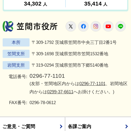
笠間市役所
X
Facebook
Instagram
Youtu
L
本所
〒309-1792 茨城県笠間市中央三丁目2番1号
笠間支所
〒309-1698 茨城県笠間市笠間1532番地
岩間支所
〒319-0294 茨城県笠間市下郷5140番地
0296-77-1101
電話番号:
(友部・笠間地区内からは
0296-77-1101
、岩間地区
内からは
0299-37-6611
へお掛けください。)
FAX番号:
0296-78-0612
ご意見・ご質問
各課ご案内