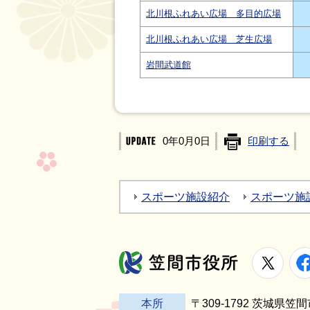
北川根ふれあい広場 多目的広場
北川根ふれあい広場 芝生広場
岩間武道館
0年0月0日
印刷する
スポーツ施設紹介
スポーツ施
X
笠間市役所
本所
〒309-1792 茨城県