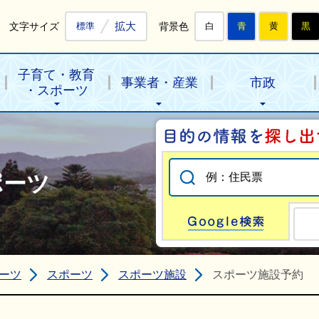
拡大
文字サイズ
背景色
標準
白
青
黄
黒
子育て・教育
事業者・産業
市政
・スポーツ
ポーツ
Go
ーツ
スポーツ
スポーツ施設
スポーツ施設予約