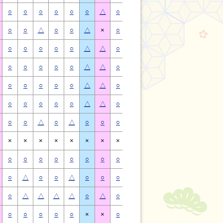
○
○
○
○
○
○
△
○
○
○
○
○
○
△
○
○
△
○
○
△
×
○
○
△
○
○
△
×
○
○
○
○
○
△
△
○
○
○
○
○
△
△
○
○
○
○
○
△
△
○
○
○
○
○
△
△
○
○
○
○
○
△
△
○
○
○
○
○
△
△
○
○
○
○
○
△
△
○
○
○
○
○
△
△
○
○
△
○
△
○
○
○
○
△
○
△
○
○
×
×
×
×
×
×
×
×
×
×
×
×
×
×
○
○
○
○
○
○
○
○
○
○
○
○
○
○
○
△
○
○
△
○
○
○
△
○
○
△
○
○
○
△
△
△
△
○
△
○
△
△
△
△
○
△
○
○
○
○
○
×
×
○
○
○
○
○
×
×