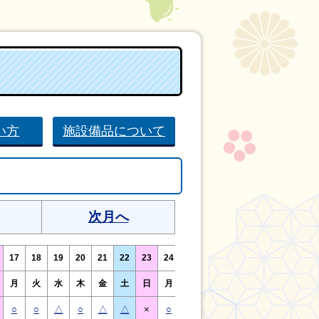
い方
施設備品について
次月へ
17
18
19
20
21
22
23
24
25
26
27
28
29
30
月
火
水
木
金
土
日
月
火
水
木
金
土
日
○
○
△
○
△
△
×
○
○
△
○
△
△
×