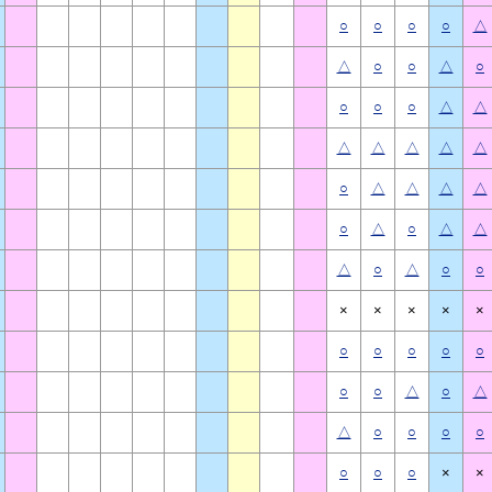
○
○
○
○
△
△
○
○
△
○
○
○
○
△
△
△
△
△
△
△
○
△
△
△
△
○
△
○
△
△
△
○
△
○
○
×
×
×
×
×
○
○
○
○
○
○
○
△
○
△
△
○
○
○
○
○
○
○
×
×