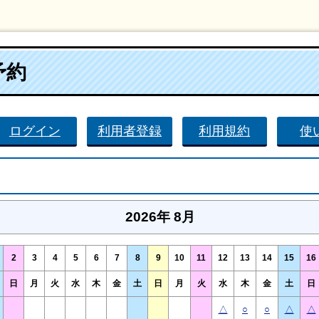
予約
ログイン
利用者登録
利用規約
使
2026年 8月
2
3
4
5
6
7
8
9
10
11
12
13
14
15
16
日
月
火
水
木
金
土
日
月
火
水
木
金
土
日
△
○
○
△
△