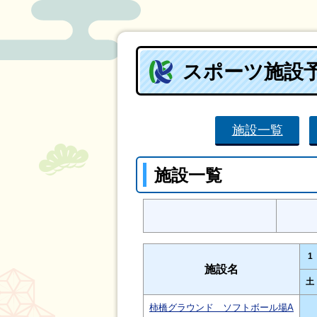
スポーツ施設
施設一覧
施設一覧
1
施設名
土
柿橋グラウンド ソフトボール場A