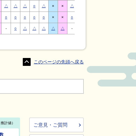
△
△
△
○
△
×
×
△
△
△
○
△
×
×
○
○
○
○
○
×
×
○
○
○
○
○
×
×
-
○
△
△
△
△
△
-
△
○
○
△
△
△
このページの先頭へ戻る
ご意見・ご質問