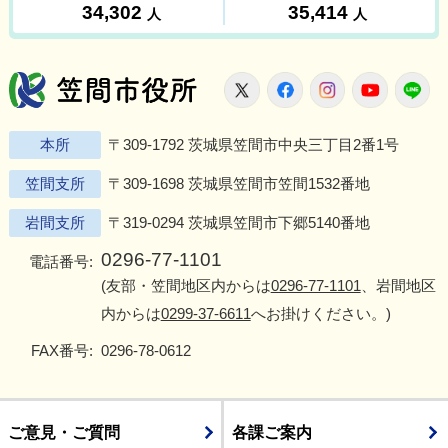
笠間市役所
X
Facebook
Instagram
Youtu
L
本所
〒309-1792 茨城県笠間市中央三丁目2番1号
笠間支所
〒309-1698 茨城県笠間市笠間1532番地
岩間支所
〒319-0294 茨城県笠間市下郷5140番地
0296-77-1101
電話番号:
(友部・笠間地区内からは
0296-77-1101
、岩間地区
内からは
0299-37-6611
へお掛けください。)
FAX番号:
0296-78-0612
ご意見・ご質問
各課ご案内