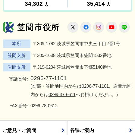
笠間市役所
X
Facebook
Instagram
Youtu
L
本所
〒309-1792 茨城県笠間市中央三丁目2番1号
笠間支所
〒309-1698 茨城県笠間市笠間1532番地
岩間支所
〒319-0294 茨城県笠間市下郷5140番地
0296-77-1101
電話番号:
(友部・笠間地区内からは
0296-77-1101
、岩間地区
内からは
0299-37-6611
へお掛けください。)
FAX番号:
0296-78-0612
ご意見・ご質問
各課ご案内