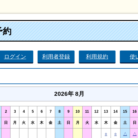
予約
ログイン
利用者登録
利用規約
使
2026年 8月
2
3
4
5
6
7
8
9
10
11
12
13
14
15
16
日
月
火
水
木
金
土
日
月
火
水
木
金
土
日
○
○
△
△