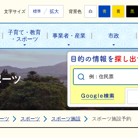
拡大
文字サイズ
背景色
標準
白
青
黄
黒
子育て・教育
事業者・産業
市政
・スポーツ
ポーツ
Go
ーツ
スポーツ
スポーツ施設
スポーツ施設予約