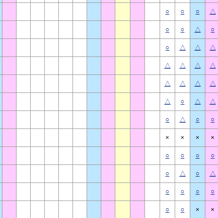
○
○
○
△
○
○
△
○
○
△
△
△
△
△
△
△
△
△
△
△
△
○
△
△
○
△
○
○
×
×
×
×
○
○
○
○
○
△
○
△
○
○
○
○
○
○
×
×