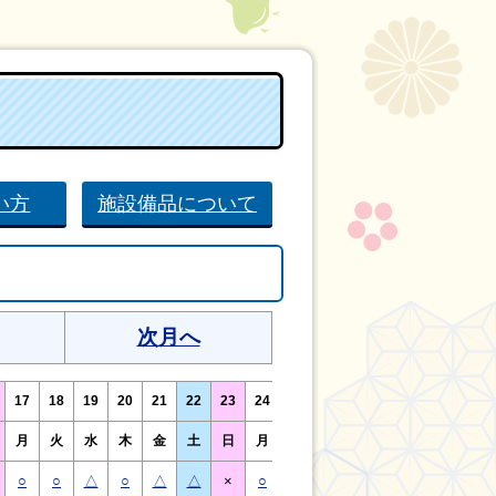
い方
施設備品について
次月へ
17
18
19
20
21
22
23
24
25
26
27
28
29
30
月
火
水
木
金
土
日
月
火
水
木
金
土
日
○
○
△
○
△
△
×
○
○
△
○
△
△
×