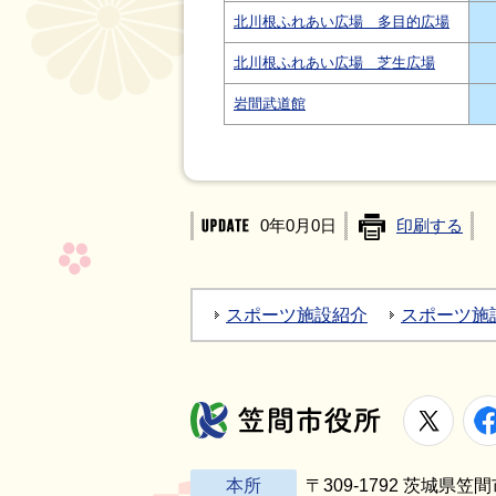
北川根ふれあい広場 多目的広場
北川根ふれあい広場 芝生広場
岩間武道館
0年0月0日
印刷する
スポーツ施設紹介
スポーツ施
X
笠間市役所
本所
〒309-1792 茨城県