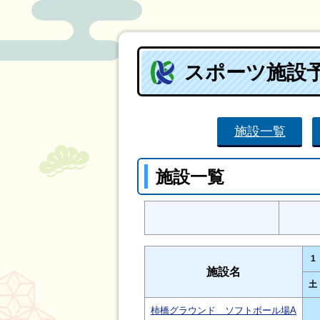
スポーツ施設
施設一覧
施設一覧
1
施設名
土
柿橋グラウンド ソフトボール場A