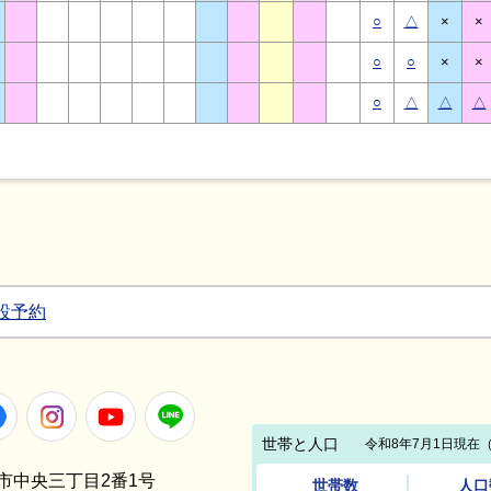
○
△
×
×
○
○
×
×
○
△
△
△
設予約
Facebook
Instagram
Youtube
LINE
笠間市中央三丁目2番1号