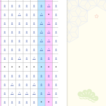
○
○
○
○
○
○
△
○
○
○
○
○
○
△
○
○
△
○
○
△
×
○
○
△
○
○
△
×
○
○
○
○
○
△
△
○
○
○
○
○
△
△
○
○
○
○
○
△
△
○
○
○
○
○
△
△
○
○
○
○
○
△
△
○
○
○
○
○
△
△
○
○
○
○
○
△
△
○
○
○
○
○
△
△
○
○
△
○
△
○
○
○
○
△
○
△
○
○
×
×
×
×
×
×
×
×
×
×
×
×
×
×
○
○
○
○
○
○
○
○
○
○
○
○
○
○
○
△
○
○
△
○
○
○
△
○
○
△
○
○
○
△
△
△
△
○
△
○
△
△
△
△
○
△
○
○
○
○
○
×
×
○
○
○
○
○
×
×