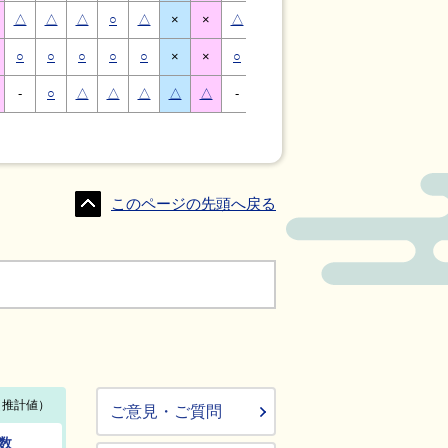
△
△
△
○
△
×
×
△
△
△
○
△
×
×
○
○
○
○
○
×
×
○
○
○
○
○
×
×
-
○
△
△
△
△
△
-
△
○
○
△
△
△
このページの先頭へ戻る
ご意見・ご質問