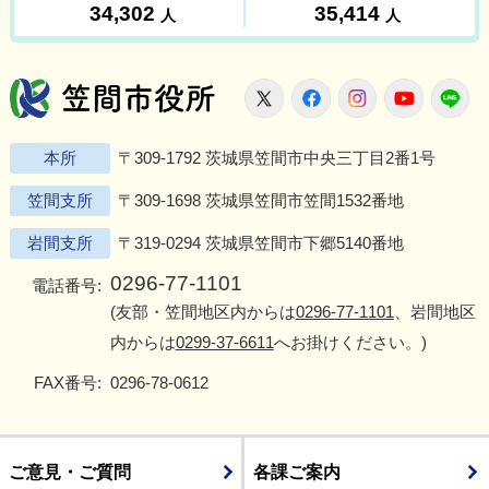
笠間市役所
X
Facebook
Instagram
Youtu
L
本所
〒309-1792 茨城県笠間市中央三丁目2番1号
笠間支所
〒309-1698 茨城県笠間市笠間1532番地
岩間支所
〒319-0294 茨城県笠間市下郷5140番地
0296-77-1101
電話番号:
(友部・笠間地区内からは
0296-77-1101
、岩間地区
内からは
0299-37-6611
へお掛けください。)
FAX番号:
0296-78-0612
ご意見・ご質問
各課ご案内