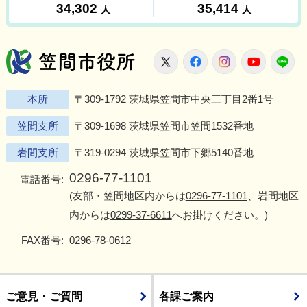
笠間市役所
X
Facebook
Instagram
Youtu
L
本所
〒309-1792 茨城県笠間市中央三丁目2番1号
笠間支所
〒309-1698 茨城県笠間市笠間1532番地
岩間支所
〒319-0294 茨城県笠間市下郷5140番地
0296-77-1101
電話番号:
(友部・笠間地区内からは
0296-77-1101
、岩間地区
内からは
0299-37-6611
へお掛けください。)
FAX番号:
0296-78-0612
ご意見・ご質問
各課ご案内