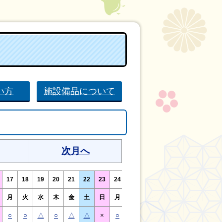
い方
施設備品について
次月へ
17
18
19
20
21
22
23
24
25
26
27
28
29
30
月
火
水
木
金
土
日
月
火
水
木
金
土
日
○
○
△
○
△
△
×
○
○
△
○
△
△
×