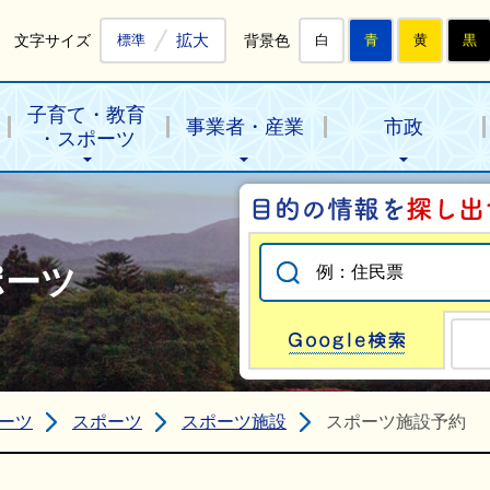
拡大
文字サイズ
背景色
標準
白
青
黄
黒
子育て・教育
事業者・産業
市政
・スポーツ
ポーツ
Go
ーツ
スポーツ
スポーツ施設
スポーツ施設予約