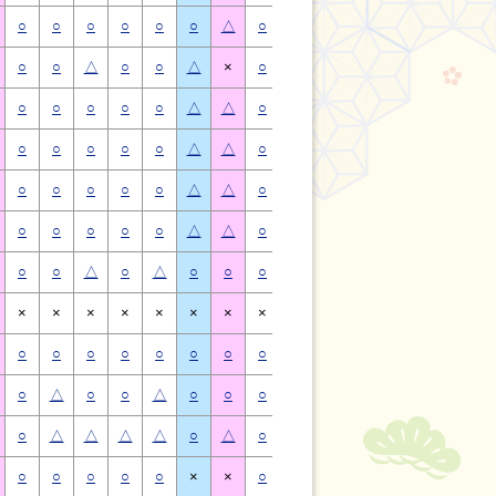
○
○
○
○
○
○
△
○
○
○
○
○
○
△
○
○
△
○
○
△
×
○
○
△
○
○
△
×
○
○
○
○
○
△
△
○
○
○
○
○
△
△
○
○
○
○
○
△
△
○
○
○
○
○
△
△
○
○
○
○
○
△
△
○
○
○
○
○
△
△
○
○
○
○
○
△
△
○
○
○
○
○
△
△
○
○
△
○
△
○
○
○
○
△
○
△
○
○
×
×
×
×
×
×
×
×
×
×
×
×
×
×
○
○
○
○
○
○
○
○
○
○
○
○
○
○
○
△
○
○
△
○
○
○
△
○
○
△
○
○
○
△
△
△
△
○
△
○
△
△
△
△
○
△
○
○
○
○
○
×
×
○
○
○
○
○
×
×