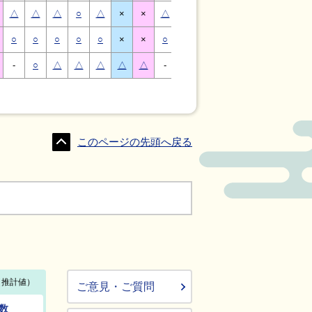
△
△
△
○
△
×
×
△
△
△
○
△
×
×
○
○
○
○
○
×
×
○
○
○
○
○
×
×
-
○
△
△
△
△
△
-
△
○
○
△
△
△
このページの先頭へ戻る
ご意見・ご質問