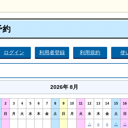
予約
ログイン
利用者登録
利用規約
使
2026年 8月
2
3
4
5
6
7
8
9
10
11
12
13
14
15
16
日
月
火
水
木
金
土
日
月
火
水
木
金
土
日
△
○
○
△
△