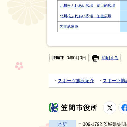
北川根ふれあい広場 多目的広場
北川根ふれあい広場 芝生広場
岩間武道館
0年0月0日
印刷する
スポーツ施設紹介
スポーツ施
X
笠間市役所
本所
〒309-1792 茨城県