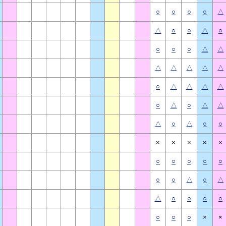
○
○
○
○
△
△
○
○
△
○
○
○
○
△
△
△
△
△
△
△
○
△
△
△
△
○
△
○
△
△
△
○
△
○
○
×
×
×
×
×
○
○
○
○
○
○
○
△
○
△
△
○
○
○
○
○
○
○
×
×