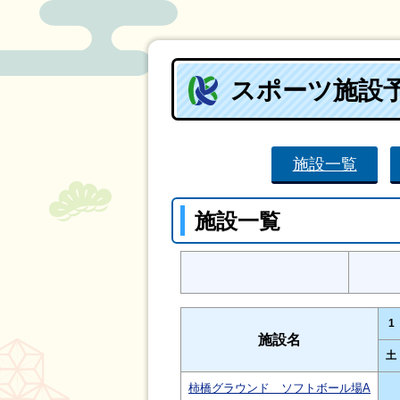
スポーツ施設
施設一覧
施設一覧
1
施設名
土
柿橋グラウンド ソフトボール場A