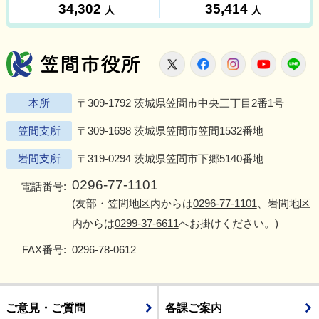
笠間市役所
X
Facebook
Instagram
Youtu
L
本所
〒309-1792 茨城県笠間市中央三丁目2番1号
笠間支所
〒309-1698 茨城県笠間市笠間1532番地
岩間支所
〒319-0294 茨城県笠間市下郷5140番地
0296-77-1101
電話番号:
(友部・笠間地区内からは
0296-77-1101
、岩間地区
内からは
0299-37-6611
へお掛けください。)
FAX番号:
0296-78-0612
ご意見・ご質問
各課ご案内