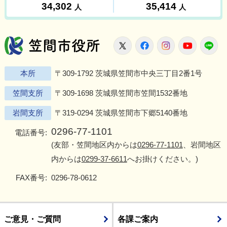
笠間市役所
X
Facebook
Instagram
Youtu
L
本所
〒309-1792 茨城県笠間市中央三丁目2番1号
笠間支所
〒309-1698 茨城県笠間市笠間1532番地
岩間支所
〒319-0294 茨城県笠間市下郷5140番地
0296-77-1101
電話番号:
(友部・笠間地区内からは
0296-77-1101
、岩間地区
内からは
0299-37-6611
へお掛けください。)
FAX番号:
0296-78-0612
ご意見・ご質問
各課ご案内