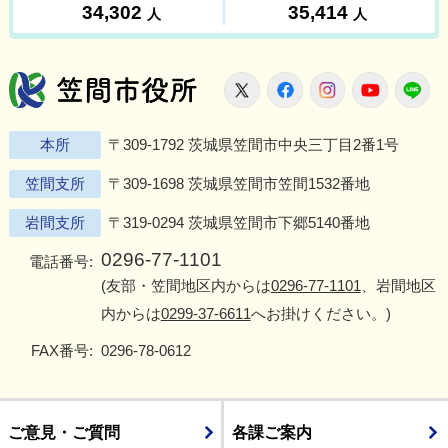
笠間市役所
X
Facebook
Instagram
Youtu
L
本所
〒309-1792 茨城県笠間市中央三丁目2番1号
笠間支所
〒309-1698 茨城県笠間市笠間1532番地
岩間支所
〒319-0294 茨城県笠間市下郷5140番地
0296-77-1101
電話番号:
(友部・笠間地区内からは
0296-77-1101
、岩間地区
内からは
0299-37-6611
へお掛けください。)
FAX番号:
0296-78-0612
ご意見・ご質問
各課ご案内