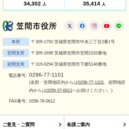
笠間市役所
X
Facebook
Instagram
Youtu
L
本所
〒309-1792 茨城県笠間市中央三丁目2番1号
笠間支所
〒309-1698 茨城県笠間市笠間1532番地
岩間支所
〒319-0294 茨城県笠間市下郷5140番地
0296-77-1101
電話番号:
(友部・笠間地区内からは
0296-77-1101
、岩間地区
内からは
0299-37-6611
へお掛けください。)
FAX番号:
0296-78-0612
ご意見・ご質問
各課ご案内