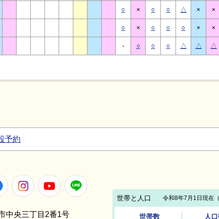
○
×
○
○
△
×
×
○
×
○
○
○
×
×
-
○
○
○
△
△
△
設予約
Facebook
Instagram
Youtube
LINE
笠間市中央三丁目2番1号