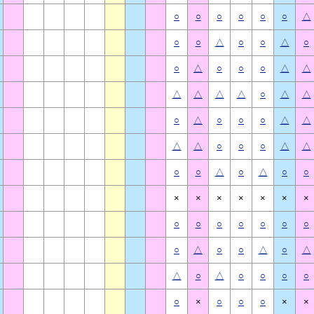
○
○
○
○
○
○
△
○
○
△
○
○
△
○
○
△
○
○
○
△
△
△
△
△
△
○
△
△
○
△
○
○
○
△
△
△
△
○
○
○
△
△
○
○
△
○
△
○
○
×
×
×
×
×
×
×
○
○
○
○
○
○
○
○
△
○
○
△
○
△
△
○
△
○
○
○
○
○
×
○
○
○
×
×