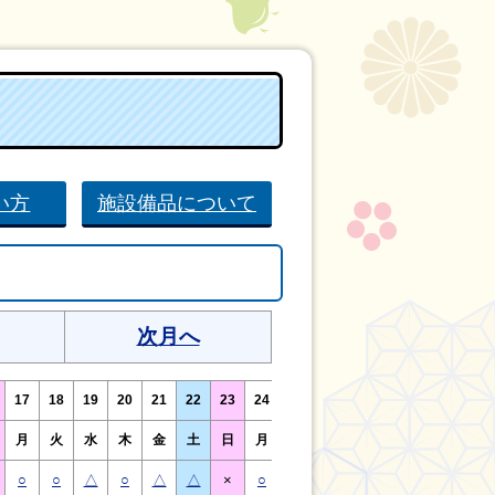
い方
施設備品について
次月へ
17
18
19
20
21
22
23
24
25
26
27
28
29
30
月
火
水
木
金
土
日
月
火
水
木
金
土
日
○
○
△
○
△
△
×
○
○
△
○
△
△
×