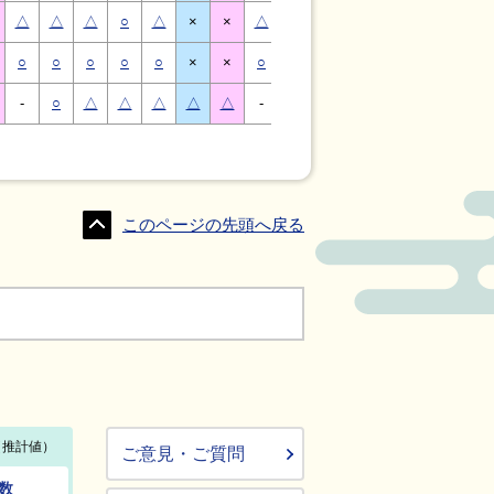
△
△
△
○
△
×
×
△
△
△
○
△
×
×
○
○
○
○
○
×
×
○
○
○
○
○
×
×
-
○
△
△
△
△
△
-
△
○
○
△
△
△
このページの先頭へ戻る
ご意見・ご質問