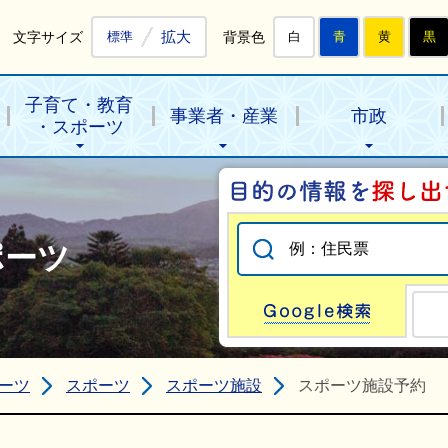
拡大
文字サイズ
背景色
標準
白
青
黄
黒
子育て・教育
事業者・産業
市政
・スポーツ
ポーツ
Go
ーツ
スポーツ
スポーツ施設
スポーツ施設予約