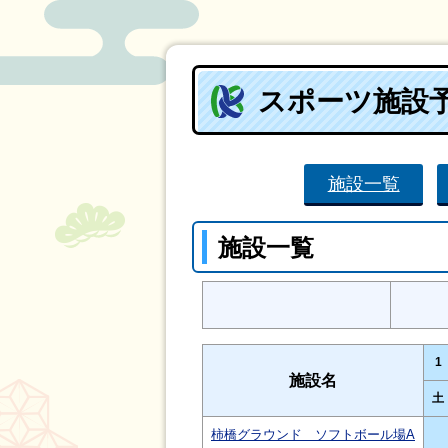
スポーツ施設
施設一覧
施設一覧
1
施設名
土
柿橋グラウンド ソフトボール場A