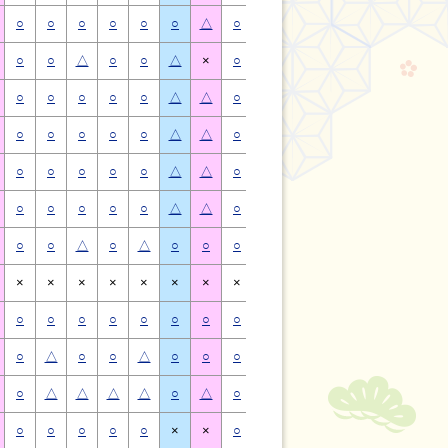
○
○
○
○
○
○
△
○
○
○
○
○
○
△
○
○
△
○
○
△
×
○
○
△
○
○
△
×
○
○
○
○
○
△
△
○
○
○
○
○
△
△
○
○
○
○
○
△
△
○
○
○
○
○
△
△
○
○
○
○
○
△
△
○
○
○
○
○
△
△
○
○
○
○
○
△
△
○
○
○
○
○
△
△
○
○
△
○
△
○
○
○
○
△
○
△
○
○
×
×
×
×
×
×
×
×
×
×
×
×
×
×
○
○
○
○
○
○
○
○
○
○
○
○
○
○
○
△
○
○
△
○
○
○
△
○
○
△
○
○
○
△
△
△
△
○
△
○
△
△
△
△
○
△
○
○
○
○
○
×
×
○
○
○
○
○
×
×