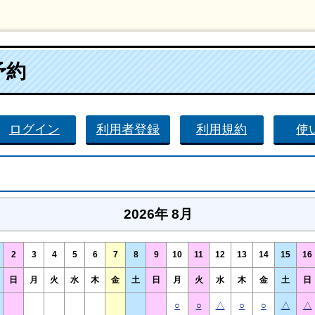
予約
ログイン
利用者登録
利用規約
使
2026年 8月
2
3
4
5
6
7
8
9
10
11
12
13
14
15
16
日
月
火
水
木
金
土
日
月
火
水
木
金
土
日
○
○
△
○
○
△
△