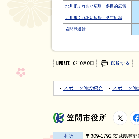
北川根ふれあい広場 多目的広場
北川根ふれあい広場 芝生広場
岩間武道館
0年0月0日
印刷する
スポーツ施設紹介
スポーツ施
X
笠間市役所
本所
〒309-1792 茨城県