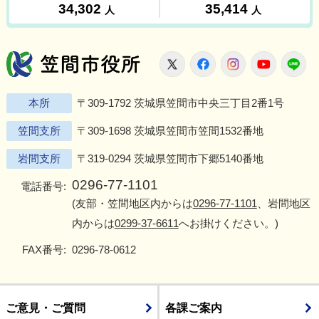
笠間市役所
X
Facebook
Instagram
Youtu
L
本所
〒309-1792 茨城県笠間市中央三丁目2番1号
笠間支所
〒309-1698 茨城県笠間市笠間1532番地
岩間支所
〒319-0294 茨城県笠間市下郷5140番地
0296-77-1101
電話番号:
(友部・笠間地区内からは
0296-77-1101
、岩間地区
内からは
0299-37-6611
へお掛けください。)
FAX番号:
0296-78-0612
ご意見・ご質問
各課ご案内