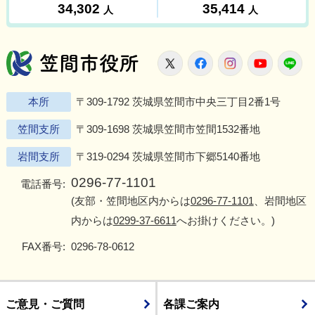
笠間市役所
X
Facebook
Instagram
Youtu
L
本所
〒309-1792 茨城県笠間市中央三丁目2番1号
笠間支所
〒309-1698 茨城県笠間市笠間1532番地
岩間支所
〒319-0294 茨城県笠間市下郷5140番地
0296-77-1101
電話番号:
(友部・笠間地区内からは
0296-77-1101
、岩間地区
内からは
0299-37-6611
へお掛けください。)
FAX番号:
0296-78-0612
ご意見・ご質問
各課ご案内