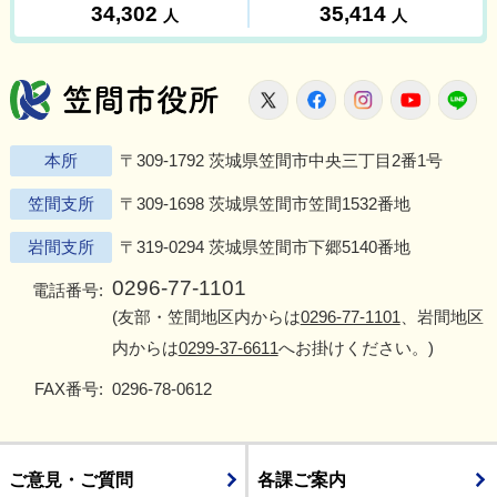
笠間市役所
X
Facebook
Instagram
Youtu
L
本所
〒309-1792 茨城県笠間市中央三丁目2番1号
笠間支所
〒309-1698 茨城県笠間市笠間1532番地
岩間支所
〒319-0294 茨城県笠間市下郷5140番地
0296-77-1101
電話番号:
(友部・笠間地区内からは
0296-77-1101
、岩間地区
内からは
0299-37-6611
へお掛けください。)
FAX番号:
0296-78-0612
ご意見・ご質問
各課ご案内