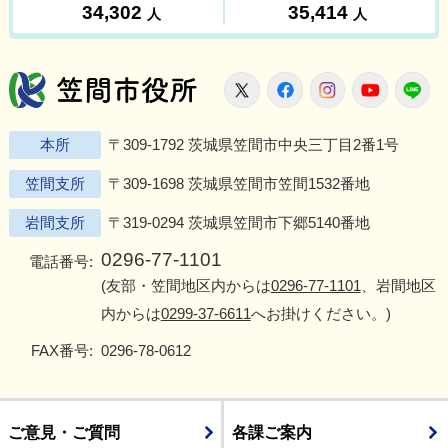
笠間市役所
X
Facebook
Instagram
Youtu
L
本所
〒309-1792 茨城県笠間市中央三丁目2番1号
笠間支所
〒309-1698 茨城県笠間市笠間1532番地
岩間支所
〒319-0294 茨城県笠間市下郷5140番地
0296-77-1101
電話番号:
(友部・笠間地区内からは
0296-77-1101
、岩間地区
内からは
0299-37-6611
へお掛けください。)
FAX番号:
0296-78-0612
ご意見・ご質問
各課ご案内