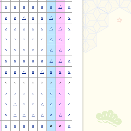
○
○
○
○
○
○
△
○
○
○
○
○
○
△
○
○
△
○
○
△
×
○
○
△
○
○
△
×
○
○
○
○
○
△
△
○
○
○
○
○
△
△
○
○
○
○
○
△
△
○
○
○
○
○
△
△
○
○
○
○
○
△
△
○
○
○
○
○
△
△
○
○
○
○
○
△
△
○
○
○
○
○
△
△
○
○
△
○
△
○
○
○
○
△
○
△
○
○
×
×
×
×
×
×
×
×
×
×
×
×
×
×
○
○
○
○
○
○
○
○
○
○
○
○
○
○
○
△
○
○
△
○
○
○
△
○
○
△
○
○
○
△
△
△
△
○
△
○
△
△
△
△
○
△
○
○
○
○
○
×
×
○
○
○
○
○
×
×