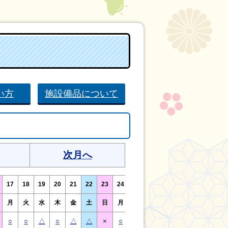
い方
施設備品について
次月へ
17
18
19
20
21
22
23
24
25
26
27
28
29
30
月
火
水
木
金
土
日
月
火
水
木
金
土
日
○
○
△
○
△
△
×
○
○
△
○
△
△
×