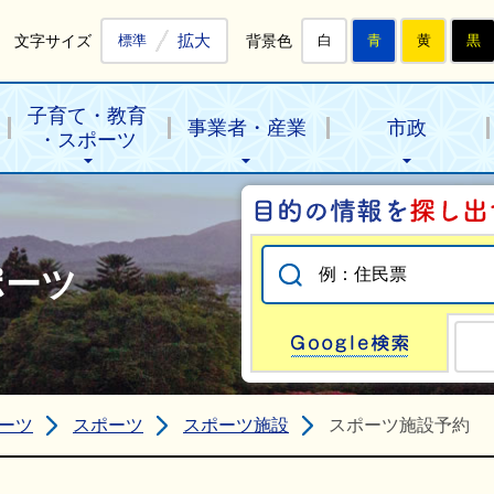
拡大
文字サイズ
背景色
標準
白
青
黄
黒
子育て・教育
事業者・産業
市政
・スポーツ
ポーツ
Go
ーツ
スポーツ
スポーツ施設
スポーツ施設予約