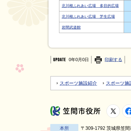
北川根ふれあい広場 多目的広場
北川根ふれあい広場 芝生広場
岩間武道館
0年0月0日
印刷する
スポーツ施設紹介
スポーツ施
X
笠間市役所
本所
〒309-1792 茨城県