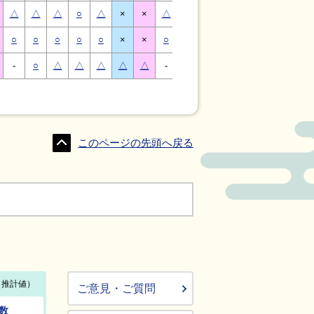
△
△
△
○
△
×
×
△
△
△
○
△
×
×
○
○
○
○
○
×
×
○
○
○
○
○
×
×
-
○
△
△
△
△
△
-
△
○
○
△
△
△
このページの先頭へ戻る
ご意見・ご質問