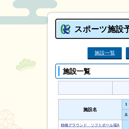
スポーツ施設
施設一覧
施設一覧
1
施設名
土
柿橋グラウンド ソフトボール場A