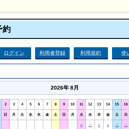
予約
ログイン
利用者登録
利用規約
使
2026年 8月
2
3
4
5
6
7
8
9
10
11
12
13
14
15
16
日
月
火
水
木
金
土
日
月
火
水
木
金
土
日
○
△
○
○
△
△