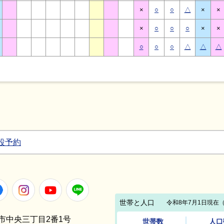
×
○
○
△
×
×
×
○
○
○
×
×
○
○
○
△
△
△
設予約
Facebook
Instagram
Youtube
LINE
笠間市中央三丁目2番1号