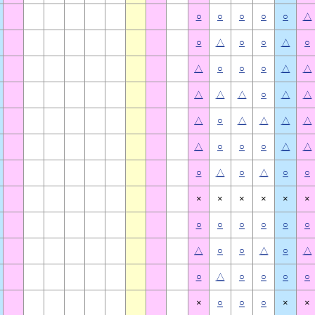
○
○
○
○
○
△
○
△
○
○
△
○
△
○
○
○
△
△
△
△
△
○
△
△
△
○
△
△
△
△
△
○
○
○
△
△
○
△
○
△
○
○
×
×
×
×
×
×
○
○
○
○
○
○
△
○
○
△
○
△
○
△
○
○
○
○
×
○
○
○
×
×