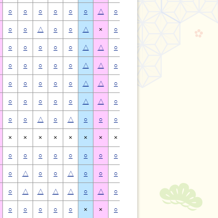
○
○
○
○
○
○
△
○
○
○
○
○
○
△
○
○
△
○
○
△
×
○
○
△
○
○
△
×
○
○
○
○
○
△
△
○
○
○
○
○
△
△
○
○
○
○
○
△
△
○
○
○
○
○
△
△
○
○
○
○
○
△
△
○
○
○
○
○
△
△
○
○
○
○
○
△
△
○
○
○
○
○
△
△
○
○
△
○
△
○
○
○
○
△
○
△
○
○
×
×
×
×
×
×
×
×
×
×
×
×
×
×
○
○
○
○
○
○
○
○
○
○
○
○
○
○
○
△
○
○
△
○
○
○
△
○
○
△
○
○
○
△
△
△
△
○
△
○
△
△
△
△
○
△
○
○
○
○
○
×
×
○
○
○
○
○
×
×