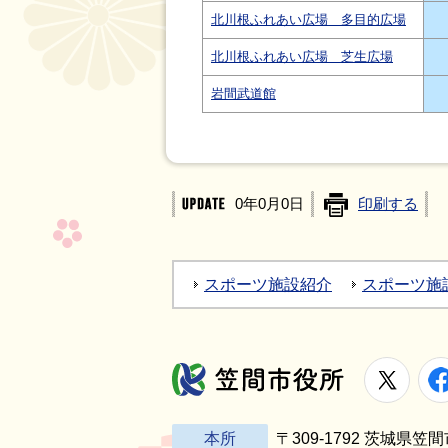
北川根ふれあい広場 多目的広場
北川根ふれあい広場 芝生広場
岩間武道館
0年0月0日
印刷する
スポーツ施設紹介
スポーツ施
X
笠間市役所
本所
〒309-1792 茨城県