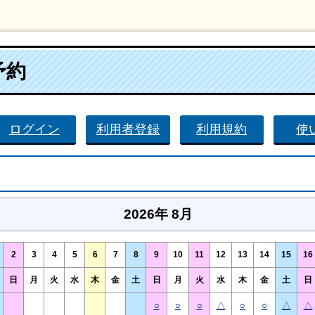
予約
ログイン
利用者登録
利用規約
使
2026年 8月
2
3
4
5
6
7
8
9
10
11
12
13
14
15
16
日
月
火
水
木
金
土
日
月
火
水
木
金
土
日
○
○
○
△
○
○
△
△