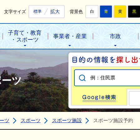
拡大
文字サイズ
背景色
標準
白
青
黄
黒
子育て・教育
事業者・産業
市政
・スポーツ
ポーツ
Go
ーツ
スポーツ
スポーツ施設
スポーツ施設予約