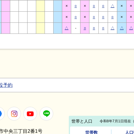
×
○
×
○
○
△
×
×
×
○
×
○
○
○
×
×
△
-
○
○
○
△
△
△
設予約
Facebook
Instagram
Youtube
LINE
笠間市中央三丁目2番1号