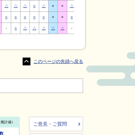
△
△
△
○
△
×
×
△
△
△
○
△
×
×
○
○
○
○
○
×
×
○
○
○
○
○
×
×
-
○
△
△
△
△
△
-
△
○
○
△
△
△
このページの先頭へ戻る
ご意見・ご質問