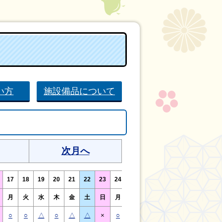
い方
施設備品について
次月へ
17
18
19
20
21
22
23
24
25
26
27
28
29
30
月
火
水
木
金
土
日
月
火
水
木
金
土
日
○
○
△
○
△
△
×
○
○
△
○
○
△
×