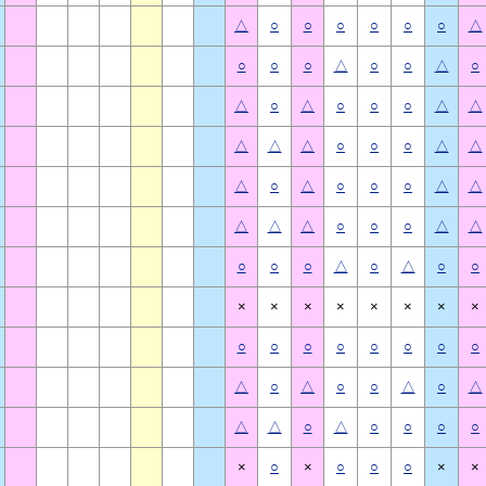
△
○
○
○
○
○
○
△
○
○
○
△
○
○
△
○
△
○
△
○
○
○
△
△
△
△
△
○
○
○
△
△
△
○
△
○
○
○
△
△
△
△
△
○
○
○
△
△
○
○
○
△
○
△
○
○
×
×
×
×
×
×
×
×
○
○
○
○
○
○
○
○
△
○
△
○
○
△
○
△
△
△
○
△
○
○
○
○
×
○
×
○
○
○
×
×