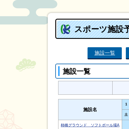
スポーツ施設
施設一覧
施設一覧
1
施設名
土
柿橋グラウンド ソフトボール場A