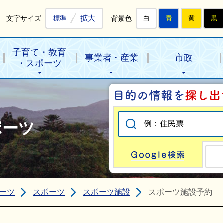
拡大
文字サイズ
背景色
標準
白
青
黄
黒
子育て・教育
事業者・産業
市政
・スポーツ
ポーツ
Go
ーツ
スポーツ
スポーツ施設
スポーツ施設予約