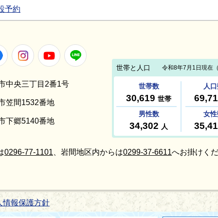
設予約
Facebook
Instagram
Youtube
LINE
笠間市中央三丁目2番1号
間市笠間1532番地
間市下郷5140番地
は
0296-77-1101
、岩間地区内からは
0299-37-6611
へお掛けくだ
人情報保護方針