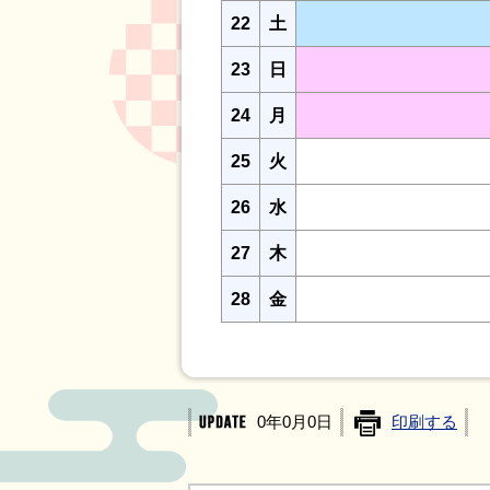
22
土
23
日
24
月
25
火
26
水
27
木
28
金
0年0月0日
印刷する