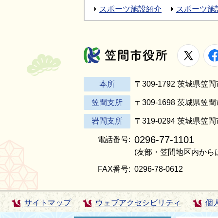
スポーツ施設紹介
スポーツ施
X
笠間市役所
本所
〒309-1792 茨城県
笠間支所
〒309-1698 茨城県笠
岩間支所
〒319-0294 茨城県笠
0296-77-1101
電話番号:
(友部・笠間地区内から
FAX番号:
0296-78-0612
サイトマップ
ウェブアクセシビリティ
個