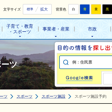
拡大
文字サイズ
背景色
標準
白
青
黄
黒
子育て・教育
事業者・産業
市政
・スポーツ
ポーツ
Go
ーツ
スポーツ
スポーツ施設
スポーツ施設予約