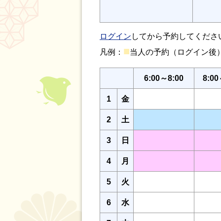
ログイン
してから予約してくださ
■
凡例：
当人の予約（ログイン
6:00～8:00
8:00
1
金
2
土
3
日
4
月
5
火
6
水