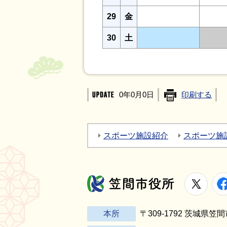
29
金
30
土
0年0月0日
印刷する
スポーツ施設紹介
スポーツ施
X
笠間市役所
本所
〒309-1792 茨城県