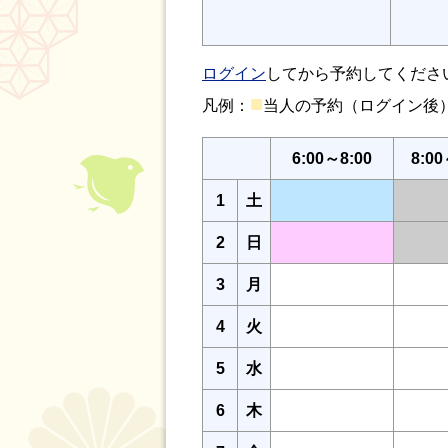
ログイン
してから予約してくださ
■
凡例：
当人の予約（ログイン
6:00～8:00
8:00
1
土
2
日
3
月
4
火
5
水
6
木