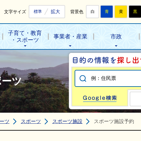
拡大
文字サイズ
背景色
標準
白
青
黄
黒
子育て・教育
事業者・産業
市政
・スポーツ
ポーツ
Go
ーツ
スポーツ
スポーツ施設
スポーツ施設予約