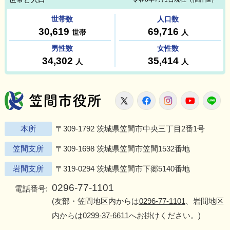
笠間市役所
X
Facebook
Instagram
Youtu
L
本所
〒309-1792 茨城県笠間市中央三丁目2番1号
笠間支所
〒309-1698 茨城県笠間市笠間1532番地
岩間支所
〒319-0294 茨城県笠間市下郷5140番地
0296-77-1101
電話番号:
(友部・笠間地区内からは
0296-77-1101
、岩間地区
内からは
0299-37-6611
へお掛けください。)