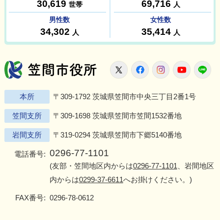
笠間市役所
X
Facebook
Instagram
Youtu
L
本所
〒309-1792 茨城県笠間市中央三丁目2番1号
笠間支所
〒309-1698 茨城県笠間市笠間1532番地
岩間支所
〒319-0294 茨城県笠間市下郷5140番地
0296-77-1101
電話番号:
(友部・笠間地区内からは
0296-77-1101
、岩間地区
内からは
0299-37-6611
へお掛けください。)
FAX番号:
0296-78-0612