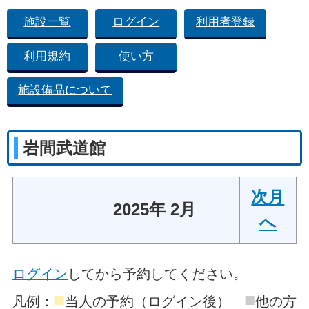
施設一覧
ログイン
利用者登録
利用規約
使い方
施設備品について
岩間武道館
次月
2025年 2月
へ
ログイン
してから予約してください。
■
■
凡例：
当人の予約（ログイン後）
他の方