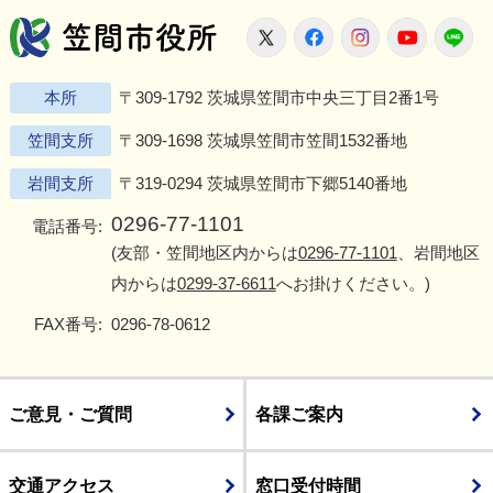
笠間市役所
X
Facebook
Instagram
Youtu
L
本所
〒309-1792 茨城県笠間市中央三丁目2番1号
笠間支所
〒309-1698 茨城県笠間市笠間1532番地
岩間支所
〒319-0294 茨城県笠間市下郷5140番地
0296-77-1101
電話番号:
(友部・笠間地区内からは
0296-77-1101
、岩間地区
内からは
0299-37-6611
へお掛けください。)
FAX番号:
0296-78-0612
ご意見・ご質問
各課ご案内
交通アクセス
窓口受付時間