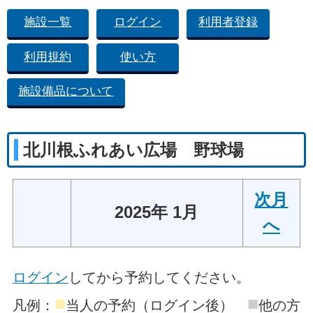
施設一覧
ログイン
利用者登録
利用規約
使い方
施設備品について
北川根ふれあい広場 野球場
次月
2025年 1月
へ
ログイン
してから予約してください。
■
■
凡例：
当人の予約（ログイン後）
他の方