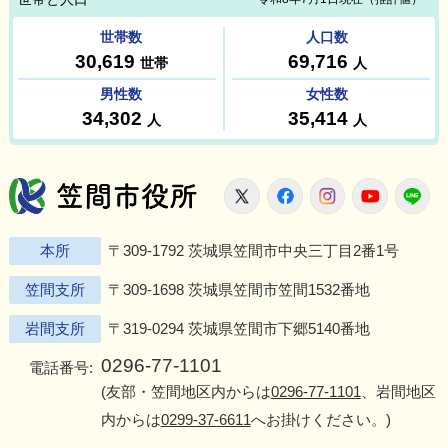
笠間市役所
X
Facebook
Instagram
Youtu
L
本所
〒309-1792 茨城県笠間市中央三丁目2番1号
笠間支所
〒309-1698 茨城県笠間市笠間1532番地
岩間支所
〒319-0294 茨城県笠間市下郷5140番地
0296-77-1101
電話番号:
(友部・笠間地区内からは
0296-77-1101
、岩間地区
内からは
0299-37-6611
へお掛けください。)