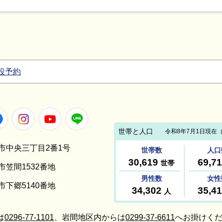
設予約
Facebook
Instagram
Youtube
LINE
笠間市中央三丁目2番1号
間市笠間1532番地
間市下郷5140番地
は
0296-77-1101
、岩間地区内からは
0299-37-6611
へお掛けくだ