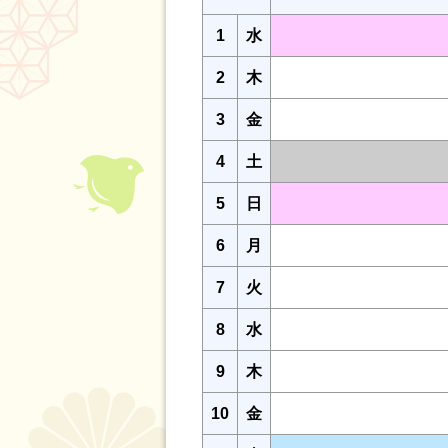
1
水
2
木
3
金
4
土
5
日
6
月
7
火
8
水
9
木
10
金