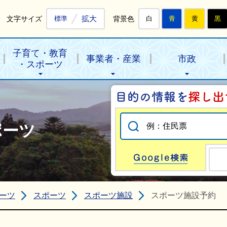
拡大
文字サイズ
背景色
標準
白
青
黄
黒
子育て・教育
事業者・産業
市政
・スポーツ
ポーツ
Go
ーツ
スポーツ
スポーツ施設
スポーツ施設予約