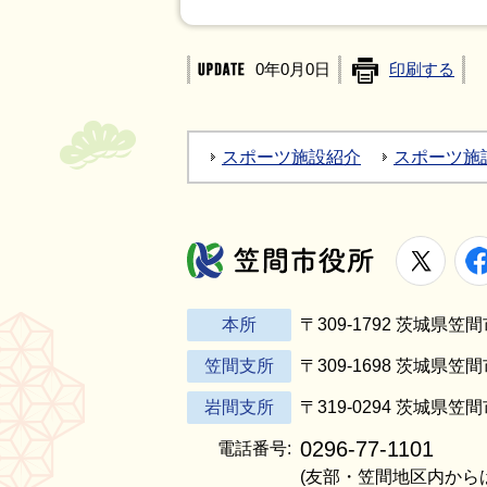
0年0月0日
印刷する
スポーツ施設紹介
スポーツ施
X
笠間市役所
本所
〒309-1792 茨城県
笠間支所
〒309-1698 茨城県笠
岩間支所
〒319-0294 茨城県笠
0296-77-1101
電話番号:
(友部・笠間地区内から