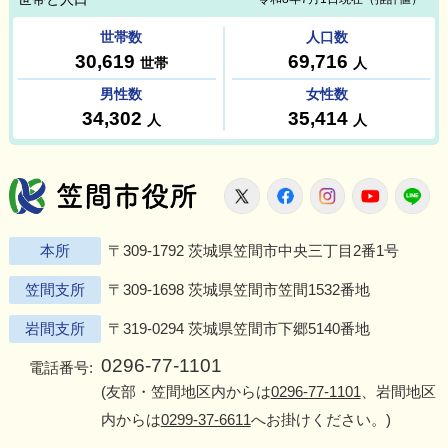
笠間市役所
X
Facebook
Instagram
Youtu
L
本所
〒309-1792 茨城県笠間市中央三丁目2番1号
笠間支所
〒309-1698 茨城県笠間市笠間1532番地
岩間支所
〒319-0294 茨城県笠間市下郷5140番地
0296-77-1101
電話番号:
(友部・笠間地区内からは
0296-77-1101
、岩間地区
内からは
0299-37-6611
へお掛けください。)