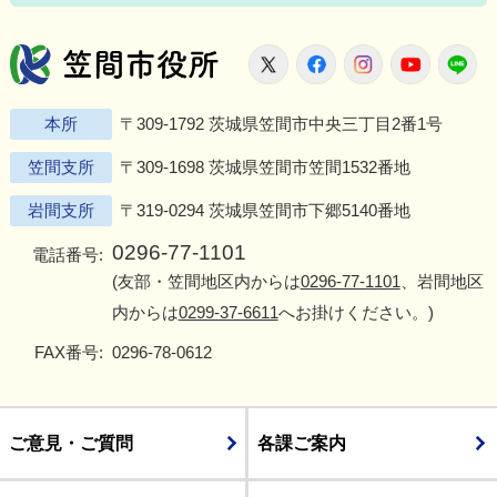
笠間市役所
X
Facebook
Instagram
Youtu
L
本所
〒309-1792 茨城県笠間市中央三丁目2番1号
笠間支所
〒309-1698 茨城県笠間市笠間1532番地
岩間支所
〒319-0294 茨城県笠間市下郷5140番地
0296-77-1101
電話番号:
(友部・笠間地区内からは
0296-77-1101
、岩間地区
内からは
0299-37-6611
へお掛けください。)
FAX番号:
0296-78-0612
ご意見・ご質問
各課ご案内