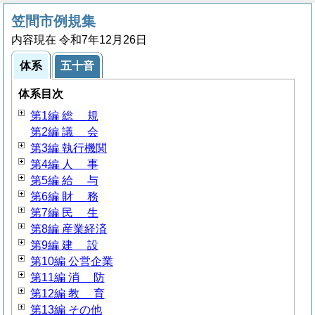
笠間市例規集
内容現在 令和7年12月26日
体系
五十音
体系目次
第1編
総
規
第2編
議
会
第3編 執行機関
第4編
人
事
第5編
給
与
第6編
財
務
第7編
民
生
第8編 産業経済
第9編
建
設
第10編 公営企業
第11編
消
防
第12編
教
育
第13編 その他