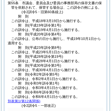
第55条
市議会、委員会及び委員の事務部局の保存文書の保
管を依頼されて、保管する場合は、この訓令の例による。
(令2訓令5・旧第60条繰上)
附
則
この訓令は、平成18年3月19日から施行する。
附
則
(平成19年
訓令第1号)
この訓令は、平成19年4月1日から施行する。
附
則
(平成20年
訓令第4号)
この訓令は、公布の日から施行し、平成19年10月1日から
適用する。
附
則
(平成23年
訓令第8号)
この訓令は、平成23年5月1日から施行する。
附
則
(平成28年
訓令第19号)
この訓令は、平成28年4月1日から施行する。
附
則
(平成30年
訓令第3号)
この訓令は、平成30年4月1日から施行する。
附
則
(令和2年
訓令第5号)
この訓令は、令和2年4月1日から施行する。
附
則
(令和3年
訓令第1号)
この訓令は、令和3年4月1日から施行する。
附
則
(令和6年
訓令第2号)
この訓令は、令和6年4月1日から施行する。
別表第1
(第12条関係)
(令2訓令5・一部改正)