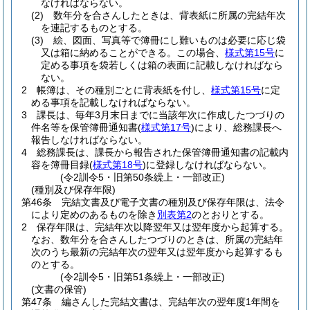
なければならない。
(2)
数年分を合さんしたときは、背表紙に所属の完結年次
を連記するものとする。
(3)
絵、図面、写真等で簿冊にし難いものは必要に応じ袋
又は箱に納めることができる。
この場合、
様式第15号
に
定める事項を袋若しくは箱の表面に記載しなければなら
ない。
2
帳簿は、その種別ごとに背表紙を付し、
様式第15号
に定
める事項を記載しなければならない。
3
課長は、毎年3月末日までに当該年次に作成したつづりの
件名等を保管簿冊通知書
(
様式第17号
)
により、総務課長へ
報告しなければならない。
4
総務課長は、課長から報告された保管簿冊通知書の記載内
容を簿冊目録
(
様式第18号
)
に登録しなければならない。
(令2訓令5・旧第50条繰上・一部改正)
(種別及び保存年限)
第46条
完結文書及び電子文書の種別及び保存年限は、法令
により定めのあるものを除き
別表第2
のとおりとする。
2
保存年限は、完結年次以降翌年又は翌年度から起算する。
なお、数年分を合さんしたつづりのときは、所属の完結年
次のうち最新の完結年次の翌年又は翌年度から起算するも
のとする。
(令2訓令5・旧第51条繰上・一部改正)
(文書の保管)
第47条
編さんした完結文書は、完結年次の翌年度1年間を