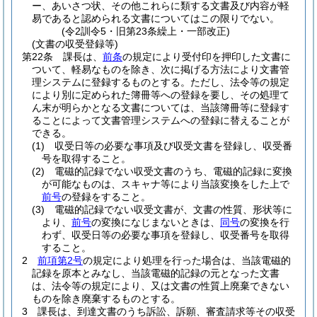
ー、あいさつ状、その他これらに類する文書及び内容が軽
易であると認められる文書についてはこの限りでない。
(令2訓令5・旧第23条繰上・一部改正)
(文書の収受登録等)
第22条
課長は、
前条
の規定により受付印を押印した文書に
ついて、軽易なものを除き、次に掲げる方法により文書管
理システムに登録するものとする。
ただし、法令等の規定
により別に定められた簿冊等への登録を要し、その処理て
ん末が明らかとなる文書については、当該簿冊等に登録す
ることによって文書管理システムへの登録に替えることが
できる。
(1)
収受日等の必要な事項及び収受文書を登録し、収受番
号を取得すること。
(2)
電磁的記録でない収受文書のうち、電磁的記録に変換
が可能なものは、スキャナ等により当該変換をした上で
前号
の登録をすること。
(3)
電磁的記録でない収受文書が、文書の性質、形状等に
より、
前号
の変換になじまないときは、
同号
の変換を行
わず、収受日等の必要な事項を登録し、収受番号を取得
すること。
2
前項第2号
の規定により処理を行った場合は、当該電磁的
記録を原本とみなし、当該電磁的記録の元となった文書
は、法令等の規定により、又は文書の性質上廃棄できない
ものを除き廃棄するものとする。
3
課長は、到達文書のうち訴訟、訴願、審査請求等その収受