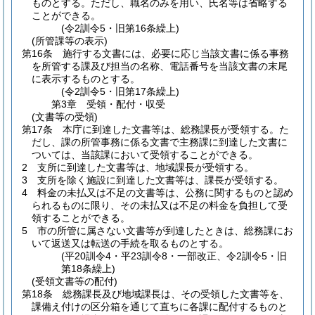
ものとする。
ただし、職名のみを用い、氏名等は省略する
ことができる。
(令2訓令5・旧第16条繰上)
(所管課等の表示)
第16条
施行する文書には、必要に応じ当該文書に係る事務
を所管する課及び担当の名称、電話番号を当該文書の末尾
に表示するものとする。
(令2訓令5・旧第17条繰上)
第3章
受領・配付・収受
(文書等の受領)
第17条
本庁に到達した文書等は、総務課長が受領する。
た
だし、課の所管事務に係る文書で主務課に到達した文書に
ついては、当該課において受領することができる。
2
支所に到達した文書等は、地域課長が受領する。
3
支所を除く施設に到達した文書等は、課長が受領する。
4
料金の未払又は不足の文書等は、公務に関するものと認め
られるものに限り、その未払又は不足の料金を負担して受
領することができる。
5
市の所管に属さない文書等が到達したときは、総務課にお
いて返送又は転送の手続を取るものとする。
(平20訓令4・平23訓令8・一部改正、令2訓令5・旧
第18条繰上)
(受領文書等の配付)
第18条
総務課長及び地域課長は、その受領した文書等を、
課備え付けの区分箱を通じて直ちに各課に配付するものと