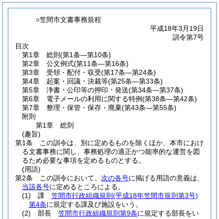
○笠間市文書事務規程
平成18年3月19日
訓令第7号
目次
第1章
総則
(第1条―第10条)
第2章
公文例式
(第11条―第16条)
第3章
受領・配付・収受
(第17条―第24条)
第4章
起案・回議・決裁等
(第25条―第33条)
第5章
浄書・公印等の押印・発送
(第34条―第37条)
第6章
電子メールの利用に関する特例
(第38条―第42条)
第7章
整理・保管・保存・廃棄
(第43条―第55条)
附則
第1章
総則
(趣旨)
第1条
この訓令は、別に定めるものを除くほか、本市におけ
る文書事務に関し、事務処理の適正かつ能率的な運営を図
るため必要な事項を定めるものとする。
(用語)
第2条
この訓令において、
次の各号
に掲げる用語の意義は、
当該各号
に定めるところによる。
(1)
課
笠間市行政組織規則
(平成18年笠間市規則第3号)
第4条
に規定する課及び施設をいう。
(2)
部長
笠間市行政組織規則第9条
に規定する部長をい