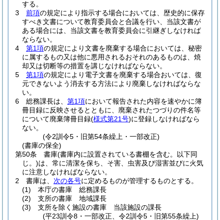
する。
3
前項
の規定により指示する場合においては、歴史的に保存
すべき文書について教育委員会と合議を行い、当該文書が
ある場合には、当該文書を教育委員会に引継ぎしなければ
ならない。
4
第1項
の規定により文書を廃棄する場合においては、秘密
に属するもの又は他に悪用されるおそれのあるものは、焼
却又は切断等の措置を講じなければならない。
5
第1項
の規定により電子文書を廃棄する場合おいては、復
元できないよう消去する方法により廃棄しなければならな
い。
6
総務課長は、
第1項
において報告された内容を速やかに簿
冊目録に反映させるとともに、廃棄されたつづりの件名等
について廃棄簿冊目録
(
様式第21号
)
に登録しなければなら
ない。
(令2訓令5・旧第54条繰上・一部改正)
(書庫の保全)
第50条
書庫
(書庫内に設置されている書棚を含む。以下同
じ。)
は、常に清潔を保ち、そ害、虫害及び湿害並びに火気
に注意しなければならない。
2
書庫は、
次の各号
に定めるものが管理するものとする。
(1)
本庁の書庫 総務課長
(2)
支所の書庫 地域課長
(3)
支所を除く施設の書庫 当該施設の課長
(平23訓令8・一部改正、令2訓令5・旧第55条繰上)