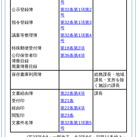
号
公示登録簿
第32条第1項第2
号
指令登録簿
第32条第1項第3
号
議案等整理簿
第32条第1項第4
号
特殊郵便受付簿
第18条第2項
公印保管者印
第36条第4項
簿冊目録
廃棄簿冊目録
保存書庫利用簿
総務課長・地域
課長・支所を除
く施設の課長
文書経由簿
第22条第4項
課長
受付印
第21条
経由印
第22条第4項
閲覧印
第23条
文書件名簿
第32条第1項第5
号