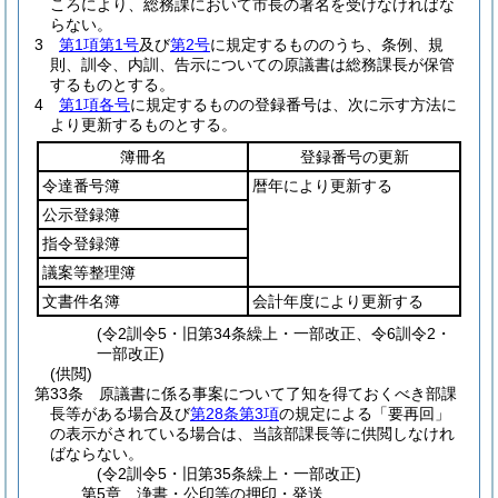
ころにより、総務課において市長の署名を受けなければな
らない。
3
第1項第1号
及び
第2号
に規定するもののうち、条例、規
則、訓令、内訓、告示についての原議書は総務課長が保管
するものとする。
4
第1項各号
に規定するものの登録番号は、次に示す方法に
より更新するものとする。
簿冊名
登録番号の更新
令達番号簿
暦年により更新する
公示登録簿
指令登録簿
議案等整理簿
文書件名簿
会計年度により更新する
(令2訓令5・旧第34条繰上・一部改正、令6訓令2・
一部改正)
(供閲)
第33条
原議書に係る事案について了知を得ておくべき部課
長等がある場合及び
第28条第3項
の規定による「要再回」
の表示がされている場合は、当該部課長等に供閲しなけれ
ばならない。
(令2訓令5・旧第35条繰上・一部改正)
第5章
浄書・公印等の押印・発送