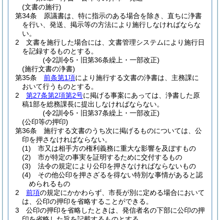
(文書の施行)
第34条
原議書は、特に指示のある場合を除き、直ちに浄書
を行い、発送、掲示等の方法により施行しなければならな
い。
2
文書を施行した場合には、文書管理システムにより施行日
を記録するものとする。
(令2訓令5・旧第36条繰上・一部改正)
(施行文書の浄書)
第35条
前条第1項
により施行する文書の浄書は、主務課に
おいて行うものとする。
2
第27条第2項第2号
に掲げる事案にあっては、浄書した原
稿1部を総務課長に提出しなければならない。
(令2訓令5・旧第37条繰上・一部改正)
(公印等の押印)
第36条
施行する文書のうち次に掲げるものについては、公
印を押さなければならない。
(1)
市又は相手方の権利義務に重大な影響を及ぼすもの
(2)
市が特定の事実を証明するために交付するもの
(3)
法令の規定により公印を押さなければならないもの
(4)
その他公印を押さざるを得ない特別な事情があると認
められるもの
2
前項
の規定にかかわらず、市長が別に定める場合において
は、公印の押印を省略することができる。
3
公印の押印を省略したときは、発信者名の下部に公印の押
印を省略した旨を記載するものとする。