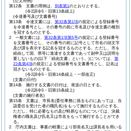
(公文用例)
第12条
文書の用例は、
別表第1
のとおりとする。
(令2訓令5・旧第13条繰上)
(令達番号及び文書番号)
第13条
令達文書には、
第32条第1項
の規定による登録番号
を令達番号とし、その番号の前に市名及び令達文書の種別
を冠するものとする。
2
一般文書には、
第32条第1項第5号
の規定による登録番号
を文書番号とし、その番号の前に記号として市名の頭文字
及び課を表示する記名を冠するものとする。
ただし、市を
経由して国、県等に進達する文書であって副申又は説明を
要しないもの
(以下「経由文書」という。)
については、
第
22条第4項
の規定による登録番号を文書番号とし、記名は
冠さないものとする。
(令2訓令5・旧第14条繰上・一部改正)
(文書の日付)
第14条
施行する文書の日付は、発送の日とする。
(令2訓令5・旧第15条繰上)
(文書の施行者名)
第15条
文書は、市長名
(委任事務に係るものにあっては、当
該委任を受けた者の職氏名)
をもって施行するものとする。
ただし、特に必要なもの及び軽易なものについては、決裁
権者の職名及び氏名又は市名をもって施行することができ
る。
2
庁内文書は、事案の軽重により部長名又は課長名を用いる