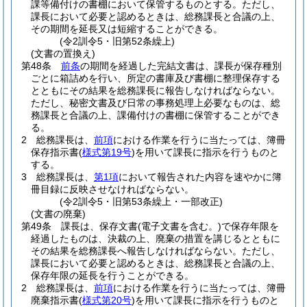
課等備付けの書棚において保管するものとする。
ただし、
課長において必要と認めるときは、総務課長と合議の上、
その期間を延長又は短縮することができる。
(令2訓令5・旧第52条繰上)
(文書の置換え)
第48条
前条
の期間を経過した完結文書は、課長が保存種別
ごとに箱詰めを行い、所定の書庫及び書棚に整理保存する
とともにその結果を総務課長に報告しなければならない。
ただし、秘密文書及び日常の事務処理上必要なものは、総
務課長と合議の上、課備付けの書棚に保管することができ
る。
2
総務課長は、
前項
における作業を行うに当たっては、簿冊
保存指示書
(
様式第19号
)
を用いて課長に指示を行うものと
する。
3
総務課長は、
第1項
において報告された内容を速やかに簿
冊目録に反映させなければならない。
(令2訓令5・旧第53条繰上・一部改正)
(文書の廃棄)
第49条
課長は、保存文書
(電子文書を含む。)
で保存年限を
経過したものは、決裁の上、廃棄の措置を講じるとともに
その結果を総務課長へ報告しなければならない。
ただし、
課長において必要と認めるときは、総務課長と合議の上、
保存年限の延長を行うことができる。
2
総務課長は、
前項
における作業を行うに当たっては、簿冊
廃棄指示書
(
様式第20号
)
を用いて課長に指示を行うものと