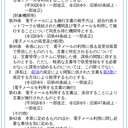
る電子メールを利用することができる。
(平30訓令3・一部改正、令2訓令5・旧第42条繰上・
一部改正)
(対象機関等)
第39条
電子メールによる施行文書の相手方は、総合行政ネ
ットワークが接続された機関及び電子メールを利用して施
行することについて同意を得た機関等とする。
(令2訓令5・旧第44条繰上・一部改正)
(電子メールの収受及び処理)
第40条
各係において、電子メールの利用に係る送受信装置
で受信したもののうち、文書と特定されるものについて
は、文書管理システムに登録した後、課長の閲覧に供する
ものとする。
ただし、軽易な文書等で収受登録をする必要
がないと課長が認めるものについては、この限りでない。
2
課長は、
前項
の規定により閲覧に供された文書を
第3章
に
規定する方法により処理するものとする。
(令2訓令5・旧第45条繰上・一部改正)
(電子メールを利用する文書の施行)
第41条
電子メールを利用する文書は、送信することにより
文書が施行されたものとする。
(平30訓令3・一部改正、令2訓令5・旧第47条繰上・
一部改正)
(その他)
第42条
本章に定めるもののほか、電子メール利用に関し必
要な事項を別に定める。