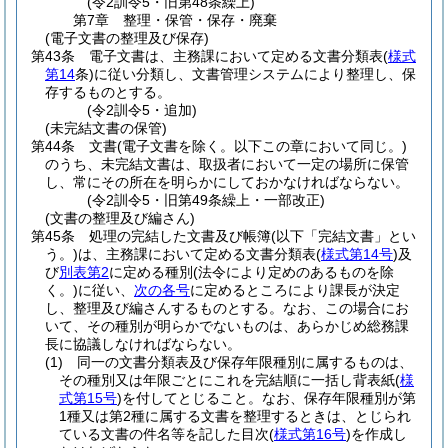
(令2訓令5・旧第48条繰上)
第7章
整理・保管・保存・廃棄
(電子文書の整理及び保存)
第43条
電子文書は、主務課において定める文書分類表
(
様式
第14
条)
に従い分類し、文書管理システムにより整理し、保
存するものとする。
(令2訓令5・追加)
(未完結文書の保管)
第44条
文書
(電子文書を除く。以下この章において同じ。)
のうち、未完結文書は、取扱者において一定の場所に保管
し、常にその所在を明らかにしておかなければならない。
(令2訓令5・旧第49条繰上・一部改正)
(文書の整理及び編さん)
第45条
処理の完結した文書及び帳簿
(以下「完結文書」とい
う。)
は、主務課において定める文書分類表
(
様式第14号
)
及
び
別表第2
に定める種別
(法令により定めのあるものを除
く。)
に従い、
次の各号
に定めるところにより課長が決定
し、整理及び編さんするものとする。
なお、この場合にお
いて、その種別が明らかでないものは、あらかじめ総務課
長に協議しなければならない。
(1)
同一の文書分類表及び保存年限種別に属するものは、
その種別又は年限ごとにこれを完結順に一括し背表紙
(
様
式第15号
)
を付してとじること。
なお、保存年限種別が第
1種又は第2種に属する文書を整理するときは、とじられ
ている文書の件名等を記した目次
(
様式第16号
)
を作成し