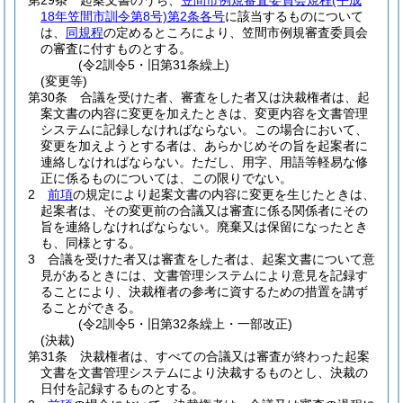
第29条
起案文書のうち、
笠間市例規審査委員会規程
(平成
18年笠間市訓令第8号)
第2条各号
に該当するものについて
は、
同規程
の定めるところにより、笠間市例規審査委員会
の審査に付すものとする。
(令2訓令5・旧第31条繰上)
(変更等)
第30条
合議を受けた者、審査をした者又は決裁権者は、起
案文書の内容に変更を加えたときは、変更内容を文書管理
システムに記録しなければならない。
この場合において、
変更を加えようとする者は、あらかじめその旨を起案者に
連絡しなければならない。
ただし、用字、用語等軽易な修
正に係るものについては、この限りでない。
2
前項
の規定により起案文書の内容に変更を生じたときは、
起案者は、その変更前の合議又は審査に係る関係者にその
旨を連絡しなければならない。
廃棄又は保留になったとき
も、同様とする。
3
合議を受けた者又は審査をした者は、起案文書について意
見があるときには、文書管理システムにより意見を記録す
ることにより、決裁権者の参考に資するための措置を講ず
ることができる。
(令2訓令5・旧第32条繰上・一部改正)
(決裁)
第31条
決裁権者は、すべての合議又は審査が終わった起案
文書を文書管理システムにより決裁するものとし、決裁の
日付を記録するものとする。