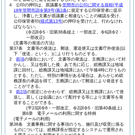
4
公印の押印は、原議書を
笠間市の公印に関する規程
(平成
18年笠間市訓令第9号)
第2条
に規定する公印保管者に提示
し、浄書した文書が原議書と相違ないことの確認を受け、
公印保管者印
(
様式第13号
)
の押印を受けた上、行わなけれ
ばならない。
(令2訓令5・旧第38条繰上・一部改正、令6訓令2・
一部改正)
(文書等の発送の方法)
第37条
文書等の発送は、郵送、運送便又は文書庁外使送
(以
下「使送」という。)
により行うものとする。
2
前項
の場合において、文書等の発送は、主務課において封
かんし、又は包装した後、あて先に応じ、総務課又は地域
課に回付し、総務課又は地域課において午後4時に行うもの
とする。
ただし、特別の事情がある場合は、あらかじめ総
務課長の承認を得て、主務課において郵送により発送する
ことができる。
3
前2項
の規定にかかわらず、総務課又は主務課において使
送し、若しくは会議において配付する等により文書等を発
送することができる。
(平23訓令8・一部改正、令2訓令5・旧第40条繰上)
第6章
電子メールの利用に関する特例
(電子メールの利用)
第38条
文書事務に関する事項のうち、施行及び収受に係る
ものについては、総務課長が指定するシステムで運用され