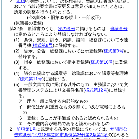
2
前項
の場合において、決裁権者は、合議又は審査の過程に
おいて当該起案文書に変更又は意見が加えられたときは、
所定の調整を行うものとする。
(令2訓令5・旧第33条繰上・一部改正)
(原議書の登録)
第32条
原議書のうち、
次の各号
に掲げるものは、
当該各号
に定めるところにより登録しなければならない。
(1)
条例、規則、訓令、内訓、諮問 総務課において令達
番号簿
(
様式第8号
)
に登録する。
(2)
告示、公告 総務課において公示登録簿
(
様式第9号
)
に
登録する。
(3)
指令 総務課において指令登録簿
(
様式第10号
)
に登録
する。
(4)
議会に提出する議案等 総務課において議案等整理簿
(
様式第11号
)
に登録する。
(5)
一般文書で次に掲げる以外のもの 主務課において文
書管理システムにより文書件名簿
(
様式第12号
)
に登録す
る。
ア
庁内一般に発する内部的なもの
イ
郵便はがき
(重要なものを除く。)
及び電報によるも
の
ウ
登録することが不適当であると認められるもの
エ
その他内容が軽易であると認められるもの
2
前項第1号
に規定する条例の登録に当たっては、
笠間市公
告式条例
(平成18年笠間市条例第3号)
第2条第1項
の定めると