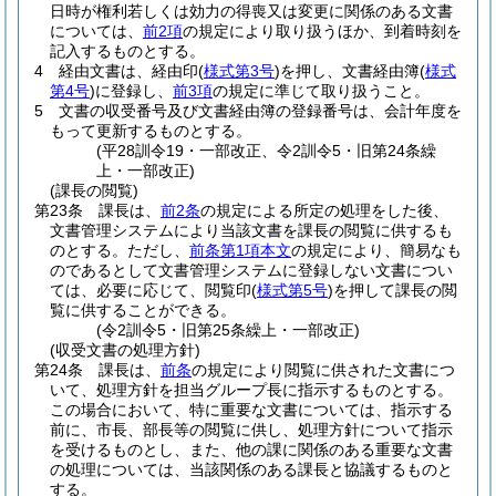
日時が権利若しくは効力の得喪又は変更に関係のある文書
については、
前2項
の規定により取り扱うほか、到着時刻を
記入するものとする。
4
経由文書は、経由印
(
様式第3号
)
を押し、文書経由簿
(
様式
第4号
)
に登録し、
前3項
の規定に準じて取り扱うこと。
5
文書の収受番号及び文書経由簿の登録番号は、会計年度を
もって更新するものとする。
(平28訓令19・一部改正、令2訓令5・旧第24条繰
上・一部改正)
(課長の閲覧)
第23条
課長は、
前2条
の規定による所定の処理をした後、
文書管理システムにより当該文書を課長の閲覧に供するも
のとする。
ただし、
前条第1項本文
の規定により、簡易なも
のであるとして文書管理システムに登録しない文書につい
ては、必要に応じて、閲覧印
(
様式第5号
)
を押して課長の閲
覧に供することができる。
(令2訓令5・旧第25条繰上・一部改正)
(収受文書の処理方針)
第24条
課長は、
前条
の規定により閲覧に供された文書につ
いて、処理方針を担当グループ長に指示するものとする。
この場合において、特に重要な文書については、指示する
前に、市長、部長等の閲覧に供し、処理方針について指示
を受けるものとし、また、他の課に関係のある重要な文書
の処理については、当該関係のある課長と協議するものと
する。