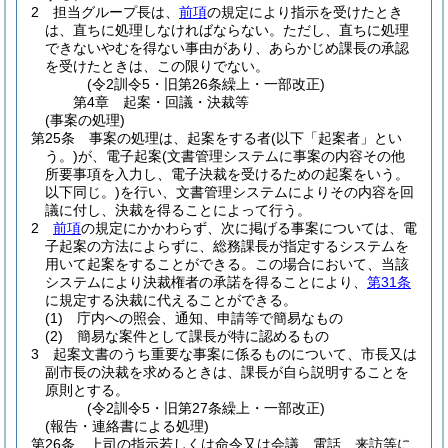
2
担当グループ長は、
前項
の規定により指示を受けたとき
は、直ちに処理しなければならない。
ただし、直ちに処理
できないやむを得ない事由があり、あらかじめ課長の承認
を受けたときは、この限りでない。
(令2訓令5・旧第26条繰上・一部改正)
第4章
起案・回議・決裁等
(事案の処理)
第25条
事案の処理は、起案をする者
(以下「起案者」とい
う。)
が、電子起案
(文書管理システムに事案の内容その他
所要事項を入力し、電子決裁を受けるための起案をいう。
以下同じ。)
を行い、文書管理システムによりその内容を回
議に付し、決裁を得ることによって行う。
2
前項
の規定にかかわらず、次に掲げる事案については、電
子起案の方法によらずに、総務課長が指定するシステムを
用いて起案をすることができる。
この場合において、当該
システムにより決裁権者の承諾を得ることにより、
第31条
に規定する決裁に代えることができる。
(1)
庁内への照会、通知、申請等で簡易なもの
(2)
簡易な案件として課長が特に認めるもの
3
起案文書のうち重要な事案に係るものについて、市長又は
副市長の決裁を求めるときは、課長が自ら説明することを
原則とする。
(令2訓令5・旧第27条繰上・一部改正)
(報告・連絡書による処理)
第26条
上司の指示若しくは命令又は会議、電話、来訪等に