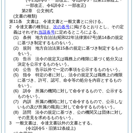
(平23訓令8・一部改正、令2訓令5・旧第11条繰上・
一部改正、令6訓令2・一部改正)
第2章
公文例式
(文書の種類)
第11条
文書は、令達文書と一般文書とに分ける。
2
令達文書の種別は、
次の各号
に掲げるとおりとし、その定
義はそれぞれ
当該各号
に定めるところによる。
(1)
条例 地方自治法
(昭和22年法律第67号)
第14条の規定
に基づき制定するものをいう。
(2)
規則 地方自治法第15条の規定に基づき制定するもの
をいう。
(3)
告示 法令の規定又は職務上の権限に基づく処分又は
決定を公示するものをいう。
(4)
公告 告示以外で一定の事項を公示するものをいう。
(5)
指令 特定の者に対し、法令の規定又は職務上の権限
に基づき、許可、認可、命令等の処分を内容とするもの
をいう。
(6)
訓令 所属の機関に対して命令するもので、公示する
ものをいう。
(7)
内訓 所属の機関に対して命令するもので、公示しな
いもの及び所属の職員に対して命令するものをいう。
(8)
諮問 法令の規定に基づき、公の機関又は団体に対し
その意見を求めるものをいう。
3
一般文書は、令達文書以外の文書とする。
(令2訓令5・旧第12条繰上)