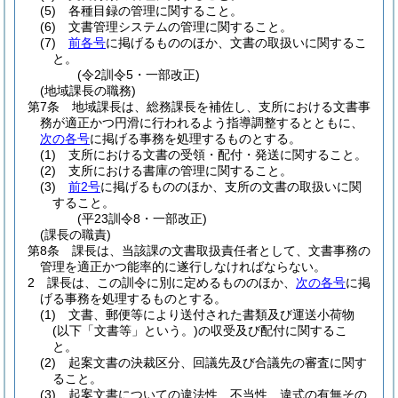
(5)
各種目録の管理に関すること。
(6)
文書管理システムの管理に関すること。
(7)
前各号
に掲げるもののほか、文書の取扱いに関するこ
と。
(令2訓令5・一部改正)
(地域課長の職務)
第7条
地域課長は、総務課長を補佐し、支所における文書事
務が適正かつ円滑に行われるよう指導調整するとともに、
次の各号
に掲げる事務を処理するものとする。
(1)
支所における文書の受領・配付・発送に関すること。
(2)
支所における書庫の管理に関すること。
(3)
前2号
に掲げるもののほか、支所の文書の取扱いに関
すること。
(平23訓令8・一部改正)
(課長の職責)
第8条
課長は、当該課の文書取扱責任者として、文書事務の
管理を適正かつ能率的に遂行しなければならない。
2
課長は、この訓令に別に定めるもののほか、
次の各号
に掲
げる事務を処理するものとする。
(1)
文書、郵便等により送付された書類及び運送小荷物
(以下「文書等」という。)
の収受及び配付に関するこ
と。
(2)
起案文書の決裁区分、回議先及び合議先の審査に関す
ること。
(3)
起案文書についての違法性、不当性、違式の有無その