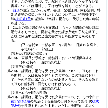
する。
この場合において、配付すべき課の明らかでない文
書等については開封し、又は包装を解くことができる。
2
前項
の規定にかかわらず、書留、配達証明、内容証明、特
別送達等の取扱いをされたものについては、特殊郵便受付
簿
(
様式第1号
)
に記載の上各課に配付し、受領した者の確認
を受ける。
3
2以上の課に関係がある文書は、もっとも関係の深い課に
配付するものとし、配付を受けた課は所定の手続を終了し
た後に関係する課に当該文書の写しを配付するものとす
る。
(平23訓令8・一部改正、令2訓令5・旧第19条繰上、
令3訓令1・一部改正)
(官報及び県報の取扱い)
第19条
官報及び県報は、総務課において管理保存する。
(令2訓令5・旧第21条繰上)
(文書等の開封)
第20条
課長は、配付を受けた文書等について、直ちにこれ
を開封し、又は包装を解くものとする。
この場合におい
て、その所管に属さないものがあるときは、その旨を添え
て直ちに総務課に回付しなければならない。
(令2訓令5・旧第22条繰上)
(文書への受付印の押印)
第21条
課長は、配付を受けた文書については、その余白に
第17条第1項
の規定による受領の日付をもって受付印
(
様式
第2号
)
を押印するものとする。
ただし、刊行物、ポスタ