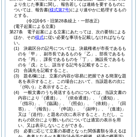
より生じた事案に関し、報告若しくは連絡を要するものに
ついては、報告書
(
様式第7号
)
により速やかに処理するもの
とする。
(令2訓令5・旧第28条繰上・一部改正)
(電子起案による立案)
第27条
電子起案による立案にあたっては、次の要領による
ほか、その
様式
に従い必要な事項を記載しなければならな
い。
(1)
決裁区分の記号については、決裁権者が市長であるも
のを「甲」、副市長であるものを「乙」、部長であるも
のを「丙」、課長であるものを「丁」、施設長であるも
のを「戊」とし、該当する記号を記載すること。
(2)
合議先を記載すること。
(3)
題名欄には、立案の内容が容易に把握できる簡潔な題
名を表示すること。
この場合において、当該題名の次に
「
(伺い)
」と表示すること。
(4)
一般文書のうち発送するものについては、当該文書の
内容により「
(通達)
」、「
(依命通達)
」、「
(通知)
」、
「
(指示)
」、「
(協議)
」、「
(照会)
」、「
(依頼)
」、「
(回
答)
」、「
(報告)
」、「
(申請)
」、「
(副申)
」、「
(進達)
」
又は「
(送付)
」と題名の次に表示すること。
ただし、こ
れらの区分により難いものについては適宜の表示を用
い、又は表示しないことができる。
(5)
必要に応じて立案の基礎となった関係書類を添えるほ
か、参考となるべき事項
(法令等の根拠、経過の概要等)