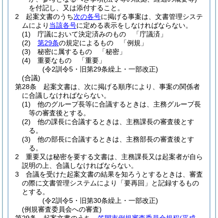
を付記し、又は添付すること。
2
起案文書のうち
次の各号
に掲げる事案は、文書管理システ
ムにより
当該各号
に定める表示をしなければならない。
(1)
庁議において決定済みのもの 「庁議済」
(2)
第29条
の規定によるもの 「例規」
(3)
秘密に属するもの 「秘密」
(4)
重要なもの 「重要」
(令2訓令5・旧第29条繰上・一部改正)
(合議)
第28条
起案文書は、次に掲げる順序により、事案の関係者
に合議しなければならない。
(1)
他のグループ長等に合議するときは、主務グループ長
等の審査後とする。
(2)
他の課長に合議するときは、主務課長の審査後とす
る。
(3)
他の部長に合議するときは、主務部長の審査後とす
る。
2
重要又は秘密を要する文書は、主務課長又は起案者が自ら
説明の上、合議しなければならない。
3
合議を受けた起案文書の結果を知ろうとするときは、審査
の際に文書管理システムにより「要再回」と記録するもの
とする。
(令2訓令5・旧第30条繰上・一部改正)
(例規審査委員会への審査)