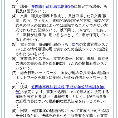
う。
(3)
課長
笠間市行政組織規則第9条
に規定する課長、所
長及び園長をいう。
(4)
文書 職員が職務上作成し、又は取得した公文書
(帳
票、図面、フィルム、電磁的記録
(電子的方式、磁気的方
式その他人の知覚によっては認識することができない方
式で作られた記録をいう。以下同じ。)
を含む。)
であっ
て、職員が組織的に用いるものとして、市が保有してい
るものをいう。
(5)
電子文書 電磁的記録のうち、
次号
の文書管理システ
ムによる情報処理の用に供するため当該システムに記録
されたものをいう。
(6)
文書管理システム 文書の収受、起案、決裁、保存そ
の他の文書の管理を総合的に行うための情報処理システ
ムをいう。
(7)
総合行政ネットワーク 国及び地方公共団体の組織内
ネットワークを相互に接続した情報通信ネットワークを
いう。
(8)
決裁
笠間市事務決裁規程
(平成18年笠間市訓令第6
号)
の規定により、事案の処理について最終的に決定する
権限を有する者
(以下「決裁権者」という。)
が当該事案
の処理内容について最終的な意思決定を行うことをい
う。
(9)
回議 当該事案の処理内容について直属の上司の承認
を受けるため、決裁を経るべき当該事案を記載した文書