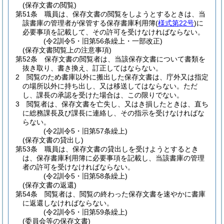
(保存文書の閲覧)
第51条
職員は、保存文書の閲覧をしようとするときは、当
該書庫の管理者が保管する保存書庫利用簿
(
様式第22号
)
に
必要事項を記載して、その許可を受けなければならない。
(令2訓令5・旧第56条繰上・一部改正)
(保存文書閲覧上の注意事項)
第52条
保存文書の閲覧者は、当該保存文書について書類を
抜き取り、書き換え、訂正してはならない。
2
閲覧のため書庫以外に搬出した保存文書は、庁外又は指定
の場所以外に持ち出し、又は移送してはならない。
ただ
し、課長の承認を受けた場合は、この限りでない。
3
閲覧者は、保存文書を亡失し、又はき損したときは、直ち
に総務課長及び課長に連絡し、その指示を受けなければな
らない。
(令2訓令5・旧第57条繰上)
(保存文書の貸出し)
第53条
職員は、保存文書の貸出しを受けようとするとき
は、保存書庫利用簿に必要事項を記載し、当該書庫の管理
者の許可を受けなければならない。
(令2訓令5・旧第58条繰上)
(保存文書の返還)
第54条
閲覧者は、閲覧の終わった保存文書を速やかに書庫
に返還しなければならない。
(令2訓令5・旧第59条繰上)
(委員会等の保存文書)