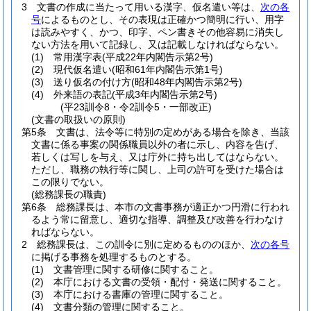
3
文書の作成に当たって用いる漢字、仮名遣い等は、
次の各
号
によるものとし、その表現は正確かつ簡明に行い、用字
は読みやすく、かつ、印字、ペン書きその他容易に消失し
ない方法を用いて記録し、又は記載しなければならない。
(1)
常用漢字表
(平成22年内閣告示第2号)
(2)
現代仮名遣い
(昭和61年内閣告示第1号)
(3)
送り仮名の付け方
(昭和48年内閣告示第2号)
(4)
外来語の表記
(平成3年内閣告示第2号)
(平23訓令8・令2訓令5・一部改正)
(文書の取扱いの原則)
第5条
文書は、法令等に特別の定めがある場合を除き、当該
文書に係る事案の関係職員以外の者に示し、内容を告げ、
若しくは写しを与え、又は庁外に持ち出してはならない。
ただし、職務の執行等に関し、上司の許可を受けた場合は
この限りでない。
(総務課長の職責)
第6条
総務課長は、本市の文書事務が適正かつ円滑に行われ
るよう常に留意し、適切な指導、調整及び改善を行わなけ
ればならない。
2
総務課長は、この訓令に別に定めるもののほか、
次の各号
に掲げる事務を処理するものとする。
(1)
文書管理に関する研修に関すること。
(2)
本庁における文書の受領・配付・発送に関すること。
(3)
本庁における書庫の管理に関すること。
(4)
文書分類の管理に関すること。