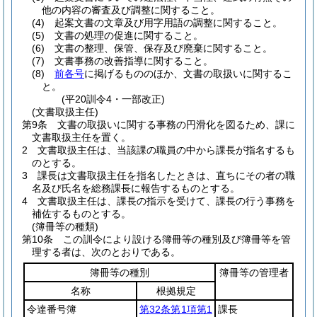
他の内容の審査及び調整に関すること。
(4)
起案文書の文章及び用字用語の調整に関すること。
(5)
文書の処理の促進に関すること。
(6)
文書の整理、保管、保存及び廃棄に関すること。
(7)
文書事務の改善指導に関すること。
(8)
前各号
に掲げるもののほか、文書の取扱いに関するこ
と。
(平20訓令4・一部改正)
(文書取扱主任)
第9条
文書の取扱いに関する事務の円滑化を図るため、課に
文書取扱主任を置く。
2
文書取扱主任は、当該課の職員の中から課長が指名するも
のとする。
3
課長は文書取扱主任を指名したときは、直ちにその者の職
名及び氏名を総務課長に報告するものとする。
4
文書取扱主任は、課長の指示を受けて、課長の行う事務を
補佐するものとする。
(簿冊等の種類)
第10条
この訓令により設ける簿冊等の種別及び簿冊等を管
理する者は、次のとおりである。
簿冊等の種別
簿冊等の管理者
名称
根拠規定
令達番号簿
第32条第1項第1
課長