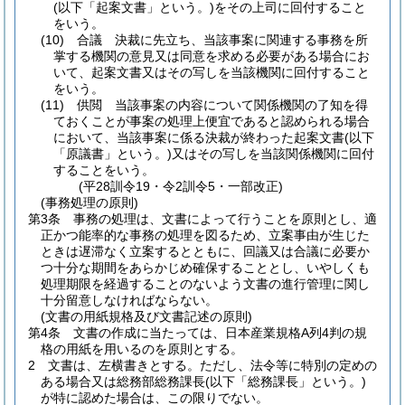
(以下「起案文書」という。)
をその上司に回付すること
をいう。
(10)
合議 決裁に先立ち、当該事案に関連する事務を所
掌する機関の意見又は同意を求める必要がある場合にお
いて、起案文書又はその写しを当該機関に回付すること
をいう。
(11)
供閲 当該事案の内容について関係機関の了知を得
ておくことが事案の処理上便宜であると認められる場合
において、当該事案に係る決裁が終わった起案文書
(以下
「原議書」という。)
又はその写しを当該関係機関に回付
することをいう。
(平28訓令19・令2訓令5・一部改正)
(事務処理の原則)
第3条
事務の処理は、文書によって行うことを原則とし、適
正かつ能率的な事務の処理を図るため、立案事由が生じた
ときは遅滞なく立案するとともに、回議又は合議に必要か
つ十分な期間をあらかじめ確保することとし、いやしくも
処理期限を経過することのないよう文書の進行管理に関し
十分留意しなければならない。
(文書の用紙規格及び文書記述の原則)
第4条
文書の作成に当たっては、日本産業規格A列4判の規
格の用紙を用いるのを原則とする。
2
文書は、左横書きとする。
ただし、法令等に特別の定めの
ある場合又は総務部総務課長
(以下「総務課長」という。)
が特に認めた場合は、この限りでない。