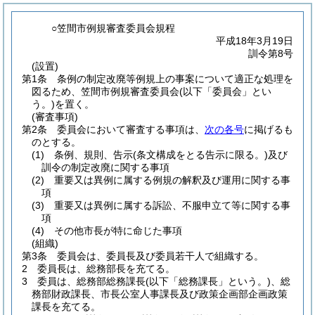
○笠間市例規審査委員会規程
平成18年3月19日
訓令第8号
(設置)
第1条
条例の制定改廃等例規上の事案について適正な処理を
図るため、笠間市例規審査委員会
(以下「委員会」とい
う。)
を置く。
(審査事項)
第2条
委員会において審査する事項は、
次の各号
に掲げるも
のとする。
(1)
条例、規則、告示
(条文構成をとる告示に限る。)
及び
訓令の制定改廃に関する事項
(2)
重要又は異例に属する例規の解釈及び運用に関する事
項
(3)
重要又は異例に属する訴訟、不服申立て等に関する事
項
(4)
その他市長が特に命じた事項
(組織)
第3条
委員会は、委員長及び委員若干人で組織する。
2
委員長は、総務部長を充てる。
3
委員は、総務部総務課長
(以下「総務課長」という。)
、総
務部財政課長、市長公室人事課長及び政策企画部企画政策
課長を充てる。