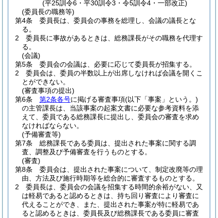
(平25訓令6・平30訓令3・令5訓令4・一部改正)
(委員長の職務等)
第4条
委員長は、委員会の事務を総理し、会議の議長とな
る。
2
委員長に事故があるときは、総務課長がその職務を代理す
る。
(会議)
第5条
委員会の会議は、必要に応じて委員長が招集する。
2
委員会は、委員の半数以上が出席しなければ会議を開くこ
とができない。
(審査事項の提出)
第6条
第2条各号
に掲げる審査事項
(以下「事案」という。)
の主管課長は、当該事案の起案文書に必要な参考資料を添
えて、委員である総務課長に提出し、委員会の審査を求め
なければならない。
(予備審査等)
第7条
総務課長である委員は、提出された事案に関する調
査、調整及び予備審査を行うものとする。
(審査)
第8条
委員会は、提出された事案について、制定改廃等の理
由、方法及び施行時期等を総合的に審査するものとする。
2
委員長は、委員会の会議を招集する時間的余裕がない、又
は軽易であると認めるときは、持ち回り審査により審査に
代えることができ、また、提出された事案が特に軽易であ
ると認めるときは、委員長及び総務課長である委員に審査