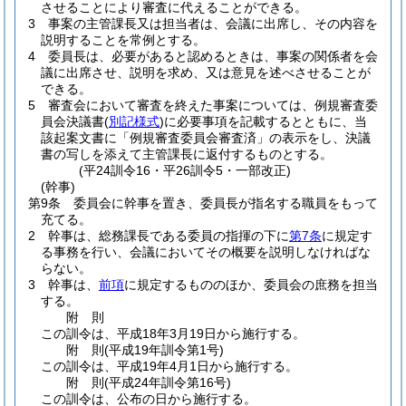
させることにより審査に代えることができる。
3
事案の主管課長又は担当者は、会議に出席し、その内容を
説明することを常例とする。
4
委員長は、必要があると認めるときは、事案の関係者を会
議に出席させ、説明を求め、又は意見を述べさせることが
できる。
5
審査会において審査を終えた事案については、例規審査委
員会決議書
(
別記様式
)
に必要事項を記載するとともに、当
該起案文書に「例規審査委員会審査済」の表示をし、決議
書の写しを添えて主管課長に返付するものとする。
(平24訓令16・平26訓令5・一部改正)
(幹事)
第9条
委員会に幹事を置き、委員長が指名する職員をもって
充てる。
2
幹事は、総務課長である委員の指揮の下に
第7条
に規定す
る事務を行い、会議においてその概要を説明しなければな
らない。
3
幹事は、
前項
に規定するもののほか、委員会の庶務を担当
する。
附
則
この訓令は、平成18年3月19日から施行する。
附
則
(平成19年
訓令第1号)
この訓令は、平成19年4月1日から施行する。
附
則
(平成24年
訓令第16号)
この訓令は、公布の日から施行する。