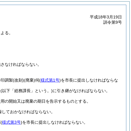
平成18年3月19日
訓令第9号
による。
施さなければならない。
。
公印調製
(改刻)
(廃棄)
伺
(
様式第1号
)
を市長に提出しなければならな
長
(以下「総務課長」という。)
に引き継がなければならない。
使用の開始又は廃棄の期日を告示するものとする。
録しておかなければならない。
届
(
様式第3号
)
を市長に提出しなければならない。