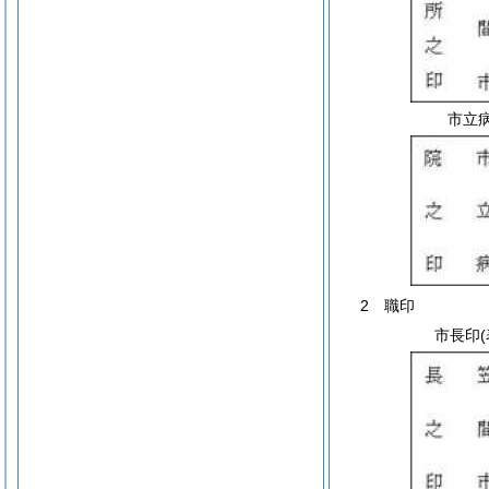
市立
2 職印
市長印