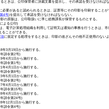
するときは、公印保管者に決裁文書を提示し、その承認を受けなければ
に必要があると認められるときは、証票等にその印影を印刷することが
第4号
)
を提出して承認を受けなければならない。
印影の原版は、公印取扱いに準じ総務課長が保管するものとする。
による公印)
は、電子計算処理組織を利用して証明又は通知の事務を行うときは、市
えることができる。
前項
に規定する処理をするときは、印影の改ざんその他不正使用のない
8年3月19日から施行する。
9年
訓令第2号)
9年4月1日から施行する。
1年
訓令第1号)
1年4月1日から施行する。
3年
訓令第8号)
3年5月1日から施行する。
7年
訓令第2号)
7年4月1日から施行する。
8年
訓令第15号)
8年4月1日から施行する。
8年
訓令第24号)
8年12月1日から施行する。
9年
訓令第4号)