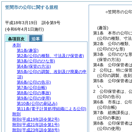
笠間市の公印に関する規程
○笠間市の公
平成18年3月19日 訓令第9号
(趣旨)
(令和6年4月1日施行)
第1条
本市の公印
(公印の種類、寸法
条項目次
沿革
第2条
公印の種類
本則
(公印のひな形)
第1条
(趣旨)
第3条
公印のひな
第2条
(公印の種類、寸法及び保管者)
(保管の方法)
第3条
(公印のひな形)
第4条
公印保管者
第4条
(保管の方法)
2
公印は、特に保
第5条
(公印の調製、改刻及び廃棄の申
(公印の調製、改刻
請)
第5条
公印保管者
第6条
(公印の告示)
い。
第7条
(公印台帳)
2
公印保管者は、
第8条
(公印の事故)
(公印の告示)
第9条
(公印の使用)
第6条
市長は、公
第10条
(公印の刷込み)
(公印台帳)
第11条
(電子計算処理組織による公印)
第7条
総務課長は
附則
(公印の事故)
附則
(平成19年訓令第2号)
第8条
公印保管者
附則
(平成21年訓令第1号)
(公印の使用)
附則
(平成23年訓令第8号)