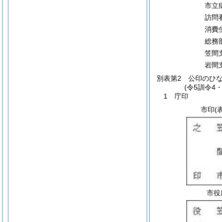
市立
訪問
消費
総務
笠間
岩間
別表第2
公印のひな形
(令5訓令4
1 庁印
市印
(
市役