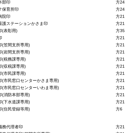
本部印
方24
す保育所印
方24
病院印
方21
看護ステーションかさま印
方21
印
(表彰用)
方35
印
方21
印
(笠間支所専用)
方21
印
(岩間支所専用)
方21
印
(税務課専用)
方21
印
(収税課専用)
方21
印
(市民課専用)
方21
印
(市民窓口センターかさま専用)
方21
印
(市民窓口センターいわま専用)
方21
印
(消防本部専用)
方21
印
(下水道課専用)
方21
印
(住民登録等用)
方6
職務代理者印
方21