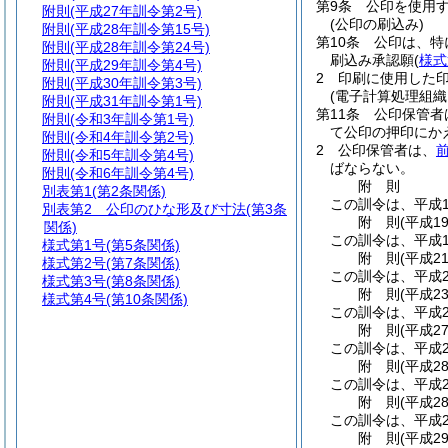
第9条
公印を使用
附則
(平成27年訓令第2号)
(公印の刷込み)
附則
(平成28年訓令第15号)
第10条
公印は、特
附則
(平成28年訓令第24号)
刷込み承認願
(
様式
附則
(平成29年訓令第4号)
2
印刷に使用した
附則
(平成30年訓令第3号)
(電子計算処理組織
附則
(平成31年訓令第1号)
第11条
公印保管者
附則
(令和3年訓令第1号)
て公印の押印にか
附則
(令和4年訓令第2号)
2
公印保管者は、
附則
(令和5年訓令第4号)
ばならない。
附則
(令和6年訓令第4号)
附
則
別表第1
(第2条関係)
この訓令は、平成1
別表第2
公印のひな形及び寸法(第3条
附
則
(平成1
関係)
この訓令は、平成1
様式第1号
(第5条関係)
附
則
(平成2
様式第2号
(第7条関係)
この訓令は、平成2
様式第3号
(第8条関係)
附
則
(平成2
様式第4号
(第10条関係)
この訓令は、平成2
附
則
(平成2
この訓令は、平成2
附
則
(平成2
この訓令は、平成2
附
則
(平成2
この訓令は、平成2
附
則
(平成2