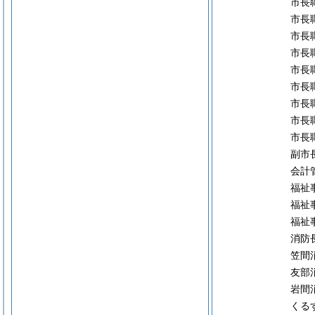
市長
市長
市長
市長
市長
市長
市長
市長
市長
副市
会計
福祉
福祉
福祉
消防
笠間
友部
岩間
くる