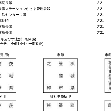
病院長印
方21
看護ステーションかさま管理者印
方21
生活センター長印
方21
部長印
方21
支所長印
方21
支所長印
方21
及び寸法(第3条関係)
・全改、令6訓令4・一部改正)
表彰用)
市印
市
所印
福祉事務所印