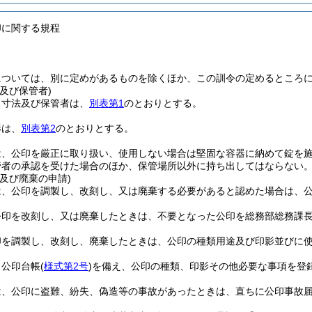
印に関する規程
については、別に定めがあるものを除くほか、この訓令の定めるところ
及び保管者)
、寸法及び保管者は、
別表第1
のとおりとする。
形は、
別表第2
のとおりとする。
は、公印を厳正に取り扱い、使用しない場合は堅固な容器に納めて錠を
管者の承認を受けた場合のほか、保管場所以外に持ち出してはならない
及び廃棄の申請)
は、公印を調製し、改刻し、又は廃棄する必要があると認めた場合は、
公印を改刻し、又は廃棄したときは、不要となった公印を総務部総務課
印を調製し、改刻し、廃棄したときは、公印の種類用途及び印影並びに
、公印台帳
(
様式第2号
)
を備え、公印の種類、印影その他必要な事項を登
は、公印に盗難、紛失、偽造等の事故があったときは、直ちに公印事故