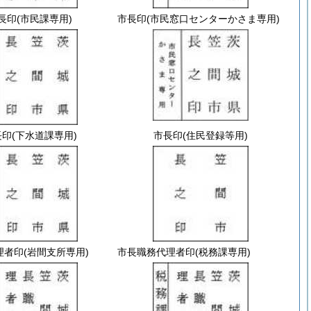
長印
(市民課専用)
市長印
(市民窓口センターかさま専用)
長印
(下水道課専用)
市長印
(住民登録等用)
理者印
(岩間支所専用)
市長職務代理者印
(税務課専用)