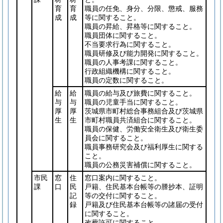
育
育
職員の任免、身分、分限、懲戒、服務
成
成
等に関すること。
職員の昇給、昇格等に関すること。
職員団体に関すること。
不当要求行為に関すること。
職員研修及び能力開発に関すること。
職員の人事考課に関すること。
行政組織機構に関すること。
職員の定数に関すること。
給
給
職員の給与及び旅費に関すること。
与
与
職員の児童手当に関すること。
厚
厚
茨城県市町村総合事務組合及び茨城県
生
生
市町村職員共済組合に関すること。
職員の保健、労働安全衛生及び衛生委
員会に関すること。
職員事務研究会及び福利厚生に関する
こと。
職員の公務災害補償に関すること。
市民
窓
住
窓口案内に関すること。
課
口
民
戸籍、住民基本台帳等の謄抄本、証明
記
等の交付に関すること。
録
戸籍及び住民基本台帳等の諸届の受付
に関すること。
改葬許可に関すること。