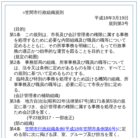
○笠間市行政組織規則
平成18年3月19日
規則第3号
(目的)
第1条
この規則は、市長及び会計管理者の権限に属する事務
を処理するために必要な内部組織及び職員の職等について
定めるとともに、その所掌事務を明確にし、もって行政事
務の適正かつ効率的な運営を図ることを目的とする。
(規定の範囲)
第2条
事務部局の組織、所掌事務及び職員の職等について
は、法令又は条例に定めがあるものを除くほか、すべてこ
の規則に基づいて定めるものとする。
2
臨時及び特別の事務を処理するため設ける機関の組織、所
掌事務及び職員の職等は、必要に応じて市長が別に定め
る。
(会計管理者の補助組織)
第3条
地方自治法
(昭和22年法律第67号)
第171条第5項の規
定に基づき、会計管理者の権限に属する事務を処理させる
ため会計課を置く。
(平23規則17・一部改正)
(部の組織)
第4条
笠間市行政組織条例
(平成18年笠間市条例第6号)
に定
める部に次に掲げる課、室、グループ及び担当を置く。