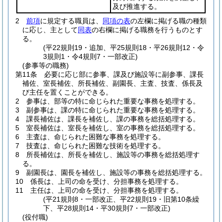
及び推進する。
2
前項
に規定する職員は、
同項の表
の左欄に掲げる職の種類
に応じ、主として
同表
の右欄に掲げる職務を行うものとす
る。
(平22規則19・追加、平25規則18・平26規則12・令
3規則1・令4規則7・一部改正)
(参事等の職務)
第11条
必要に応じ部に参事、課及び施設等に副参事、課長
補佐、室長補佐、所長補佐、副園長、主査、技査、係長及
び主任を置くことができる。
2
参事は、部等の特に命じられた重要な事務を処理する。
3
副参事は、課の特に命じられた重要な事務を処理する。
4
課長補佐は、課長を補佐し、課の事務を総括処理する。
5
室長補佐は、室長を補佐し、室の事務を総括処理する。
6
主査は、命じられた困難な事務を処理する。
7
技査は、命じられた困難な技術を処理する。
8
所長補佐は、所長を補佐し、施設等の事務を総括処理す
る。
9
副園長は、園長を補佐し、施設等の事務を総括処理する。
10
係長は、上司の命を受け、分担事務を処理する。
11
主任は、上司の命を受け、分担事務を処理する。
(平21規則8・一部改正、平22規則19・旧第10条繰
下、平28規則14・平30規則7・一部改正)
(役付職)