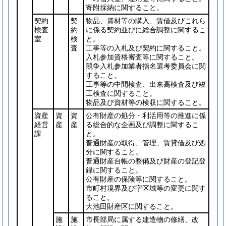
寄附採納に関すること。
契約
契
物品、資材等の購入、賃借及びこれら
検査
約
に係る契約並びに総合調整に関するこ
室
検
と。
査
工事等の入札及び契約に関すること。
入札参加資格審査等に関すること。
競争入札参加業者指名選考委員会に関
すること。
工事等の中間検査、出来高検査及び竣
工検査に関すること。
物品及び資材等の検収に関すること。
資産
資
資
公有財産の処分・利活用等の推進に係
経営
産
産
る総合的な企画及び調整に関するこ
課
と。
普通財産の取得、管理、賃貸借及び処
分に関すること。
普通財産台帳の整備及び財産の登記登
録に関すること。
公有財産の保険等に関すること。
市町村境界及び字区域等の変更に関す
ること。
大池田財産区に関すること。
施
施
市長部局に属する建造物の修繕、改