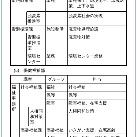
環境政策課
環境
環境保全、環境衛生、環境対
策、上下水道
脱炭素
脱炭素社会の実現
推進室
資源循環課
施設整備
廃棄物処理施設
資源循
廃棄物対策
環推進
室
環境セ
業務
環境センター業務
ンター
(5)
保健福祉部
課室
グループ
担当
福
社会福祉課
福祉
社会福祉
祉
保護
保護
事
障害
障害福祉、在宅支援
務
所
人権同
人権同和対策
和対策
室
高齢福祉課
高齢福祉
いきがい支援、在宅高齢