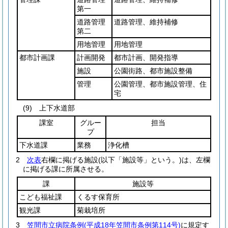
第一
道路管理
道路管理、維持補修
第二
用地管理
用地管理
都市計画課
計画開発
都市計画、開発指導
施設
公園街路、都市施設整備
管理
公園管理、都市施設管理、住
宅
(9)
上下水道部
課室
グルー
担当
プ
下水道課
業務
浄化槽
2
次表
右欄に掲げる施設
(以下「施設等」という。)
は、左欄
に掲げる課に所属させる。
課
施設等
こども福祉課
くるす保育所
観光課
菊栽培所
3
笠間市立病院条例
(平成18年笠間市条例第114号)
に規定す