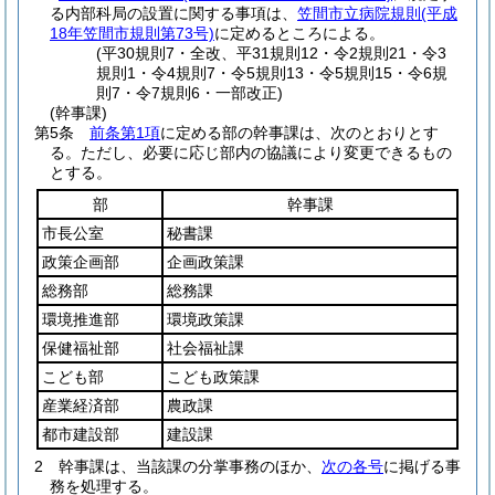
る内部科局の設置に関する事項は、
笠間市立病院規則
(平成
18年笠間市規則第73号)
に定めるところによる。
(平30規則7・全改、平31規則12・令2規則21・令3
規則1・令4規則7・令5規則13・令5規則15・令6規
則7・令7規則6・一部改正)
(幹事課)
第5条
前条第1項
に定める部の幹事課は、次のとおりとす
る。
ただし、必要に応じ部内の協議により変更できるもの
とする。
部
幹事課
市長公室
秘書課
政策企画部
企画政策課
総務部
総務課
環境推進部
環境政策課
保健福祉部
社会福祉課
こども部
こども政策課
産業経済部
農政課
都市建設部
建設課
2
幹事課は、当該課の分掌事務のほか、
次の各号
に掲げる事
務を処理する。