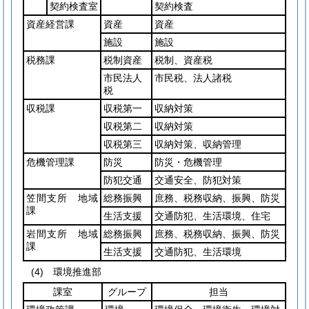
契約検査室
契約検査
資産経営課
資産
資産
施設
施設
税務課
税制資産
税制、資産税
市民法人
市民税、法人諸税
税
収税課
収税第一
収納対策
収税第二
収納対策
収税第三
収納対策、収納管理
危機管理課
防災
防災・危機管理
防犯交通
交通安全、防犯対策
笠間支所 地域
総務振興
庶務、税務収納、振興、防災
課
生活支援
交通防犯、生活環境、住宅
岩間支所 地域
総務振興
庶務、税務収納、振興、防災
課
生活支援
交通防犯、生活環境
(4)
環境推進部
課室
グループ
担当