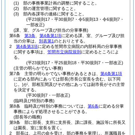
(1)
部の事務事業計画の調整に関すること。
(2)
部の運営管理に関すること。
(3)
部内各課等の連絡に関すること。
(平23規則17・平30規則7・令5規則13・令6規則7・
一部改正)
(課、室、グループ及び担当の分掌事務)
第6条
第3条
、
第4条第1項
に定める課、室、グループ及び担
当の分掌は、
別表第1
のとおりとする。
2
第4条第3項
に定める笠間市立病院の内部科局の分掌事務
に関する事項は、
笠間市立病院規則
に定めるところによ
る。
(平23規則17・平25規則18・平30規則7・一部改正)
(主管の明らかでない事務)
第7条
主管の明らかでない事務があるときは、
第4条第1項
に定める部内にあっては部長
(市長公室長を含む。以下同
じ。)
が、部相互間及びその他にあっては副市長がその主管
を決定する。
(平30規則7・一部改正)
(臨時及び特別の事務)
第8条
臨時及び特別の事務については、
第6条
に定める分掌
事務によらず処理させることができる。
(部長等の職務)
第9条
部に部長、支所に支所長、課に課長、施設等に所長又
は園長、室に室長を置く。
2
部長は、上司の命を受け、部の事務を掌理し、所属職員を