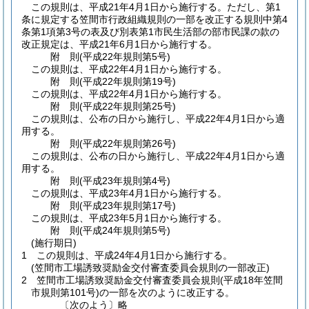
この規則は、平成21年4月1日から施行する。
ただし、第1
条に規定する笠間市行政組織規則の一部を改正する規則中第4
条第1項第3号の表及び別表第1市民生活部の部市民課の款の
改正規定は、平成21年6月1日から施行する。
附
則
(平成22年
規則第5号)
この規則は、平成22年4月1日から施行する。
附
則
(平成22年
規則第19号)
この規則は、平成22年4月1日から施行する。
附
則
(平成22年
規則第25号)
この規則は、公布の日から施行し、平成22年4月1日から適
用する。
附
則
(平成22年
規則第26号)
この規則は、公布の日から施行し、平成22年4月1日から適
用する。
附
則
(平成23年
規則第4号)
この規則は、平成23年4月1日から施行する。
附
則
(平成23年
規則第17号)
この規則は、平成23年5月1日から施行する。
附
則
(平成24年
規則第5号)
(施行期日)
1
この規則は、平成24年4月1日から施行する。
(笠間市工場誘致奨励金交付審査委員会規則の一部改正)
2
笠間市工場誘致奨励金交付審査委員会規則
(平成18年笠間
市規則第101号)
の一部を次のように改正する。
〔次のよう〕略