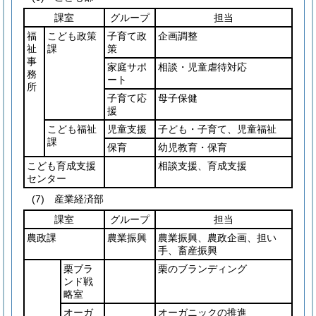
課室
グループ
担当
福
こども政策
子育て政
企画調整
祉
課
策
事
家庭サポ
相談・児童虐待対応
務
ート
所
子育て応
母子保健
援
こども福祉
児童支援
子ども・子育て、児童福祉
課
保育
幼児教育・保育
こども育成支援
相談支援、育成支援
センター
(7)
産業経済部
課室
グループ
担当
農政課
農業振興
農業振興、農政企画、担い
手、畜産振興
栗ブラ
栗のブランディング
ンド戦
略室
オーガ
オーガニックの推進