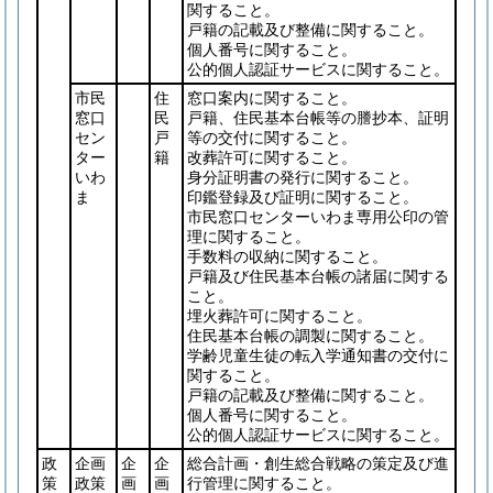
関すること。
戸籍の記載及び整備に関すること。
個人番号に関すること。
公的個人認証サービスに関すること。
市民
住
窓口案内に関すること。
窓口
民
戸籍、住民基本台帳等の謄抄本、証明
セン
戸
等の交付に関すること。
ター
籍
改葬許可に関すること。
いわ
身分証明書の発行に関すること。
ま
印鑑登録及び証明に関すること。
市民窓口センターいわま専用公印の管
理に関すること。
手数料の収納に関すること。
戸籍及び住民基本台帳の諸届に関する
こと。
埋火葬許可に関すること。
住民基本台帳の調製に関すること。
学齢児童生徒の転入学通知書の交付に
関すること。
戸籍の記載及び整備に関すること。
個人番号に関すること。
公的個人認証サービスに関すること。
政
企画
企
企
総合計画・創生総合戦略の策定及び進
策
政策
画
画
行管理に関すること。