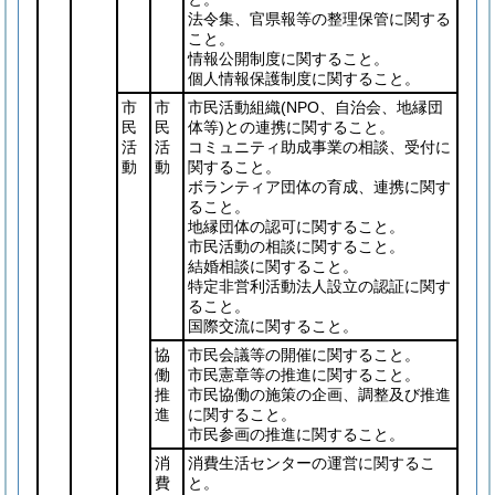
法令集、官県報等の整理保管に関する
こと。
情報公開制度に関すること。
個人情報保護制度に関すること。
市
市
市民活動組織
(NPO、自治会、地縁団
民
民
体等)
との連携に関すること。
活
活
コミュニティ助成事業の相談、受付に
動
動
関すること。
ボランティア団体の育成、連携に関す
ること。
地縁団体の認可に関すること。
市民活動の相談に関すること。
結婚相談に関すること。
特定非営利活動法人設立の認証に関す
ること。
国際交流に関すること。
協
市民会議等の開催に関すること。
働
市民憲章等の推進に関すること。
推
市民協働の施策の企画、調整及び推進
進
に関すること。
市民参画の推進に関すること。
消
消費生活センターの運営に関するこ
費
と。