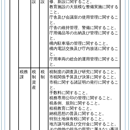
設
設
修、新設に関すること。
教育施設の大規模な整備実施に関する
こと。
庁舎及び会議室の使用管理に関するこ
と。
庁舎の維持管理、警備に関すること。
庁用備品等の出納及び管理に関するこ
と。
構内駐車場の管理に関すること。
構内電話交換及び庁内放送に関するこ
と。
庁用車両の総合的運用管理に関するこ
と。
税務
税
税
税制度の調査及び研究に関すること。
課
制
制
市税関係予算及び決算に関すること。
資
市税に関する諸証明の発行に関するこ
産
と。
手数料に関すること。
税務専用公印の管理に関すること。
税条例、規則に関すること。
租税教育に関すること。
納税思想の普及に関すること。
特別土地保有税に関すること。
地方譲与税及び交付金に関すること。
その他他の担当の所管に属さない事項