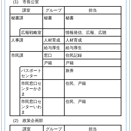
(1)
市長公室
課室
グループ
担当
秘書課
秘書
秘書
広報戦略室
情報発信、広報、広聴
人事課
人材育成
人材育成
給与厚生
給与厚生
市民課
窓口
住民記録
戸籍
戸籍
パスポート
旅券
センター
市民窓口セ
住民、戸籍
ンターかさ
ま
市民窓口セ
住民、戸籍
ンターいわ
ま
(2)
政策企画部
課室
グループ
担当