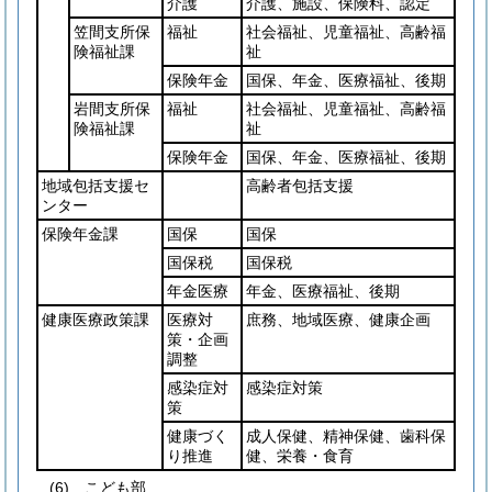
介護
介護、施設、保険料、認定
笠間支所保
福祉
社会福祉、児童福祉、高齢福
険福祉課
祉
保険年金
国保、年金、医療福祉、後期
岩間支所保
福祉
社会福祉、児童福祉、高齢福
険福祉課
祉
保険年金
国保、年金、医療福祉、後期
地域包括支援セ
高齢者包括支援
ンター
保険年金課
国保
国保
国保税
国保税
年金医療
年金、医療福祉、後期
健康医療政策課
医療対
庶務、地域医療、健康企画
策・企画
調整
感染症対
感染症対策
策
健康づく
成人保健、精神保健、歯科保
り推進
健、栄養・食育
(6)
こども部