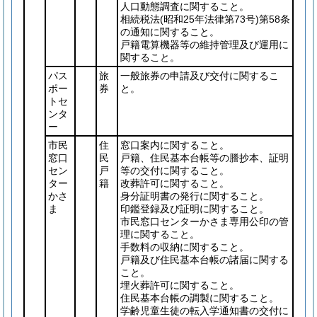
人口動態調査に関すること。
相続税法
(昭和25年法律第73号)
第58条
の通知に関すること。
戸籍電算機器等の維持管理及び運用に
関すること。
パス
旅
一般旅券の申請及び交付に関するこ
ポー
券
と。
トセ
ンタ
ー
市民
住
窓口案内に関すること。
窓口
民
戸籍、住民基本台帳等の謄抄本、証明
セン
戸
等の交付に関すること。
ター
籍
改葬許可に関すること。
かさ
身分証明書の発行に関すること。
ま
印鑑登録及び証明に関すること。
市民窓口センターかさま専用公印の管
理に関すること。
手数料の収納に関すること。
戸籍及び住民基本台帳の諸届に関する
こと。
埋火葬許可に関すること。
住民基本台帳の調製に関すること。
学齢児童生徒の転入学通知書の交付に