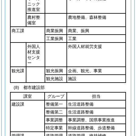
ニック
推進室
農村整
農地整備、森林整備
備室
商工課
商業振興
商業、振興
工業振興
工業
外国人
外国人材就労支援
材支援
センタ
ー
観光課
観光振興
企画、観光、事業
観光施設
施設
(8)
都市建設部
課室
グループ
担当
建設課
整備第一
生活道路整備
整備第二
生活道路整備
事業調整
事業調整、国県事業推進
特定事業
幹線道路整備、歩道整備
管理課
道路管理
道路管理、維持補修