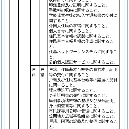
印鑑登録及び証明に関すること。
手数料の収納に関すること。
学齢児童生徒の転入学通知書の交付に
関すること。
外国人住民の在留に関すること。
個人番号に関すること。
住民基本台帳の調製に関すること。
住民基本台帳月報の作成に関するこ
と。
住基ネットワークシステムに関するこ
と。
公的個人認証サービスに関すること。
戸
戸
戸籍、住民基本台帳等の謄抄本、証明
籍
籍
等の交付に関すること。
戸籍及び住民基本台帳等の諸届の受付
に関すること。
埋火葬許可に関すること。
身分証明書の発行に関すること。
民刑事項諸帳簿の整理及び身分証明、
身上調査書等に関すること。
市民課専用公印の管理に関すること。
笠間地方広域事務組合に関すること。
戸籍、附票の記載及び整備に関するこ
と。