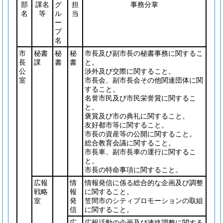
部
課名
グ
担
事務分掌
名
等
ル
当
ー
プ
名
市
秘書
秘
秘
市長及び副市長の秘書事務に関するこ
長
課
書
書
と。
公
渉外及び交際に関すること。
室
市長会、副市長会その他関連団体に関
すること。
名誉市民及び市民栄誉賞に関するこ
と。
褒賞及び市の典礼に関すること。
友好都市等に関すること。
市長の資産等の公開に関すること。
総合教育会議に関すること。
市長車、副市長車の運行に関するこ
と。
市長の特命事項に関すること。
広報
情
情報発信に係る総合的な企画及び調整
戦略
報
に関すること。
室
発
笠間市のシティプロモーションの取組
信
に関すること。
広
広報活動の企画及び連絡調整に関する