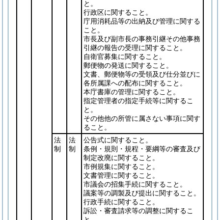
と。
行政区に関すること。
庁用消耗品等の出納及び管理に関する
こと。
市長及び副市長の事務引継その他事務
引継の報告の受理に関すること。
自衛官募集に関すること。
郵便物の発送に関すること。
文書、郵便物等の受領及び仕分並びに
各所属課への配布に関すること。
本庁書庫の管理に関すること。
指定管理者の指定手続等に関するこ
と。
その他他の所管に属さない事項に関す
ること。
法
法
公告式に関すること。
制
制
条例・規則・規程・要綱等の審査及び
制定改廃に関すること。
市例規集に関すること。
文書管理に関すること。
市議会の招集手続に関すること。
議案等の調製及び提出に関すること。
行政手続に関すること。
訴訟・審査請求等の調整に関するこ
と。