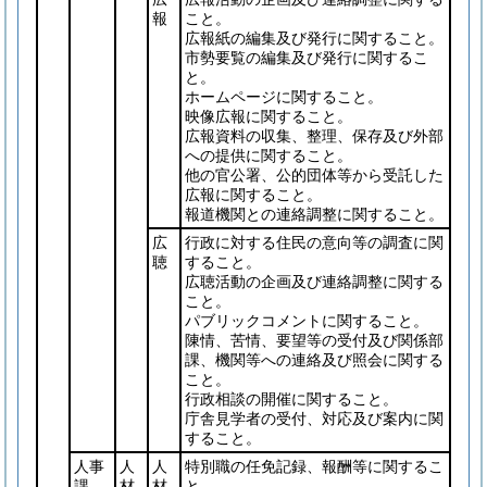
報
こと。
広報紙の編集及び発行に関すること。
市勢要覧の編集及び発行に関するこ
と。
ホームページに関すること。
映像広報に関すること。
広報資料の収集、整理、保存及び外部
への提供に関すること。
他の官公署、公的団体等から受託した
広報に関すること。
報道機関との連絡調整に関すること。
広
行政に対する住民の意向等の調査に関
聴
すること。
広聴活動の企画及び連絡調整に関する
こと。
パブリックコメントに関すること。
陳情、苦情、要望等の受付及び関係部
課、機関等への連絡及び照会に関する
こと。
行政相談の開催に関すること。
庁舎見学者の受付、対応及び案内に関
すること。
人事
人
人
特別職の任免記録、報酬等に関するこ
課
材
材
と。