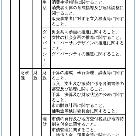
生
消費生活相談に関すること。
活
消費者団体の育成指導及び連絡調整に
関すること。
販売事業者に対する立入検査等に関す
ること。
ダ
男女共同参画の推進に関すること。
イ
女性の社会参画の推進に関すること。
バ
ユニバーサルデザインの推進に関する
ー
こと。
シ
ダイバーシティの推進に関すること。
テ
ィ
財政
財
財
予算の編成、執行管理、調査等に関す
課
政
政
ること。
収入、支出及び振替に係る各調書等の
審査及び処理に関すること。
予算、決算及び財政状況の公表に関す
ること。
市の財政計画に関すること。
補助金等検討委員会に関すること。
理
市債の発行及び地方交付税及び地方特
財
例交付金に関すること。
市債管理に関すること。
一時借入金、運用金等に関すること。