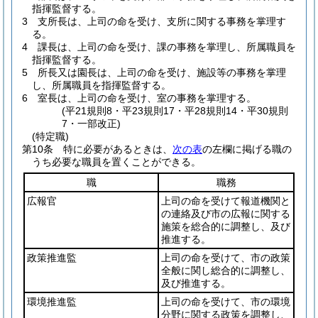
指揮監督する。
3
支所長は、上司の命を受け、支所に関する事務を掌理す
る。
4
課長は、上司の命を受け、課の事務を掌理し、所属職員を
指揮監督する。
5
所長又は園長は、上司の命を受け、施設等の事務を掌理
し、所属職員を指揮監督する。
6
室長は、上司の命を受け、室の事務を掌理する。
(平21規則8・平23規則17・平28規則14・平30規則
7・一部改正)
(特定職)
第10条
特に必要があるときは、
次の表
の左欄に掲げる職の
うち必要な職員を置くことができる。
職
職務
広報官
上司の命を受けて報道機関と
の連絡及び市の広報に関する
施策を総合的に調整し、及び
推進する。
政策推進監
上司の命を受けて、市の政策
全般に関し総合的に調整し、
及び推進する。
環境推進監
上司の命を受けて、市の環境
分野に関する政策を調整し、