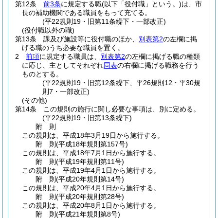
第12条
前3条
に規定する職
(以下「役付職」という。)
は、市
長の補助機関である職員をもって充てる。
(平22規則19・旧第11条繰下・一部改正)
(役付職以外の職)
第13条
課及び施設等に役付職のほか、
別表第2
の左欄に掲
げる職のうち必要な職員を置く。
2
前項
に規定する職員は、
別表第2
の左欄に掲げる職の種類
に応じ、主としてそれぞれ
同表
の右欄に掲げる職務を行う
ものとする。
(平22規則19・旧第12条繰下、平26規則12・平30規
則7・一部改正)
(その他)
第14条
この規則の施行に関し必要な事項は、別に定める。
(平22規則19・旧第13条繰下)
附
則
この規則は、平成18年3月19日から施行する。
附
則
(平成18年
規則第157号)
この規則は、平成18年7月1日から施行する。
附
則
(平成19年
規則第11号)
この規則は、平成19年4月1日から施行する。
附
則
(平成20年
規則第14号)
この規則は、平成20年4月1日から施行する。
附
則
(平成20年
規則第28号)
この規則は、平成20年8月1日から施行する。
附
則
(平成21年
規則第8号)