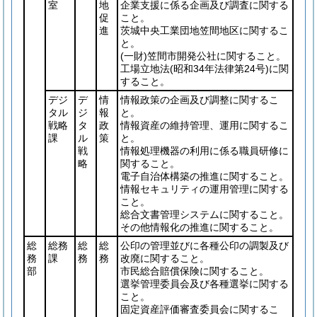
室
地
企業支援に係る企画及び調査に関する
促
こと。
進
茨城中央工業団地笠間地区に関するこ
と。
(一財)
笠間市開発公社に関すること。
工場立地法
(昭和34年法律第24号)
に関
すること。
デジ
デ
情
情報政策の企画及び調整に関するこ
タル
ジ
報
と。
戦略
タ
政
情報資産の維持管理、運用に関するこ
課
ル
策
と。
戦
情報処理機器の利用に係る職員研修に
略
関すること。
電子自治体構築の推進に関すること。
情報セキュリティの運用管理に関する
こと。
総合文書管理システムに関すること。
その他情報化の推進に関すること。
総
総務
総
総
公印の管理並びに各種公印の調製及び
務
課
務
務
改廃に関すること。
部
市民総合賠償保険に関すること。
選挙管理委員会及び各種選挙に関する
こと。
固定資産評価審査委員会に関するこ