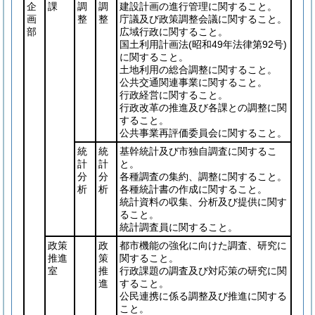
企
課
調
調
建設計画の進行管理に関すること。
画
整
整
庁議及び政策調整会議に関すること。
部
広域行政に関すること。
国土利用計画法
(昭和49年法律第92号)
に関すること。
土地利用の総合調整に関すること。
公共交通関連事業に関すること。
行政経営に関すること。
行政改革の推進及び各課との調整に関
すること。
公共事業再評価委員会に関すること。
統
統
基幹統計及び市独自調査に関するこ
計
計
と。
分
分
各種調査の集約、調整に関すること。
析
析
各種統計書の作成に関すること。
統計資料の収集、分析及び提供に関す
ること。
統計調査員に関すること。
政策
政
都市機能の強化に向けた調査、研究に
推進
策
関すること。
室
推
行政課題の調査及び対応策の研究に関
進
すること。
公民連携に係る調整及び推進に関する
こと。