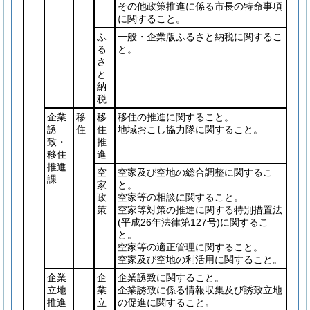
その他政策推進に係る市長の特命事項
に関すること。
ふ
一般・企業版ふるさと納税に関するこ
る
と。
さ
と
納
税
企業
移
移
移住の推進に関すること。
誘
住
住
地域おこし協力隊に関すること。
致・
推
移住
進
推進
空
空家及び空地の総合調整に関するこ
課
家
と。
政
空家等の相談に関すること。
策
空家等対策の推進に関する特別措置法
(平成26年法律第127号)
に関するこ
と。
空家等の適正管理に関すること。
空家及び空地の利活用に関すること。
企業
企
企業誘致に関すること。
立地
業
企業誘致に係る情報収集及び誘致立地
推進
立
の促進に関すること。