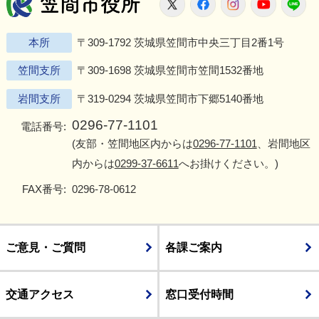
笠間市役所
X
Facebook
Instagram
Youtu
L
本所
〒309-1792 茨城県笠間市中央三丁目2番1号
笠間支所
〒309-1698 茨城県笠間市笠間1532番地
岩間支所
〒319-0294 茨城県笠間市下郷5140番地
0296-77-1101
電話番号:
(友部・笠間地区内からは
0296-77-1101
、岩間地区
内からは
0299-37-6611
へお掛けください。)
FAX番号:
0296-78-0612
ご意見・ご質問
各課ご案内
交通アクセス
窓口受付時間