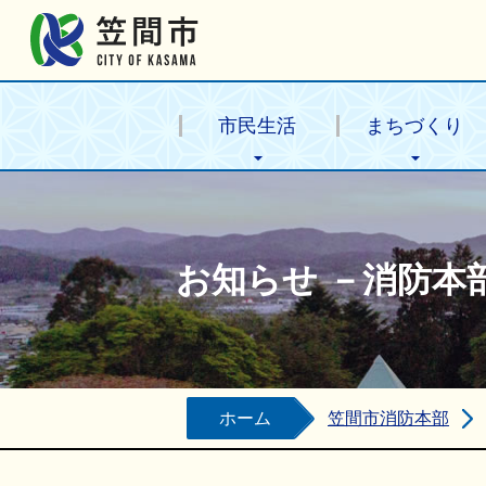
笠間市公式ホームページ
市民生活
まちづくり
お知らせ －消防本
ホーム
笠間市消防本部