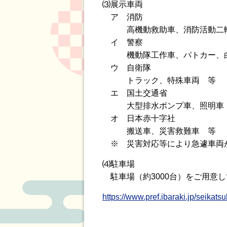
⑶展示車両
ア 消防
高機動救助車、消防活動二輪車
イ 警察
機動隊工作車、パトカー、白
ウ 自衛隊
トラック、特殊車両 等
エ 国土交通省
大型排水ポンプ車、照明車
オ 日本赤十字社
搬送車、災害救難車 等
※ 災害対応等により急遽車両
⑷駐車場
駐車場（約3000台）をご用意
https://www.pref.ibaraki.jp/seikat