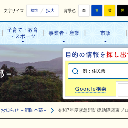
拡大
文字サイズ
背景色
標準
白
青
黄
黒
子育て・教育
事業者・産業
市政
・スポーツ
部－
Go
お知らせ －消防本部－
令和7年度緊急消防援助隊関東ブ