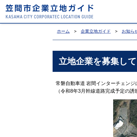
笠間市企業立地ガ
ホーム
>
企業立地ガイド
>
お知ら
立地企業を募集して
常磐自動車道 岩間インターチェン
（令和8年3月幹線道路完成予定の誘