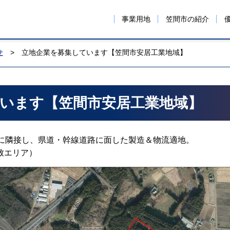
イド
事業用地
笠間市の紹介
せ
>
立地企業を募集しています【笠間市安居工業地域】
います【笠間市安居工業地域】
ジに隣接し、県道・幹線道路に面した製造＆物流適地。
致エリア）