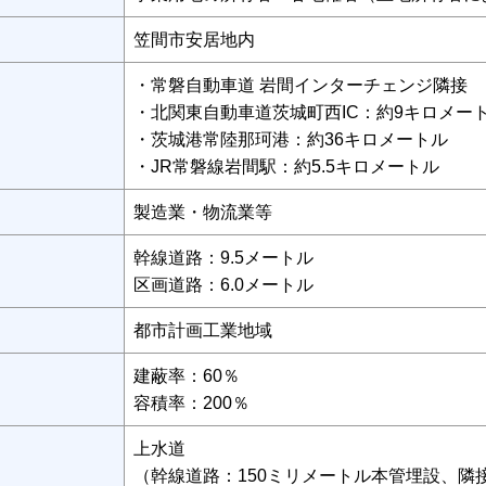
笠間市安居地内
・常磐自動車道 岩間インターチェンジ隣接
・北関東自動車道茨城町西IC：約9キロメー
・茨城港常陸那珂港：約36キロメートル
・JR常磐線岩間駅：約5.5キロメートル
製造業・物流業等
幹線道路：9.5メートル
区画道路：6.0メートル
都市計画工業地域
建蔽率：60％
容積率：200％
上水道
（幹線道路：150ミリメートル本管埋設、隣