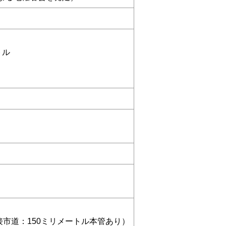
トル
接市道：150ミリメートル本管あり）