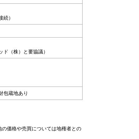
接続）
ッド（株）と要協議）
財包蔵地あり
。
地の価格や売買については地権者との