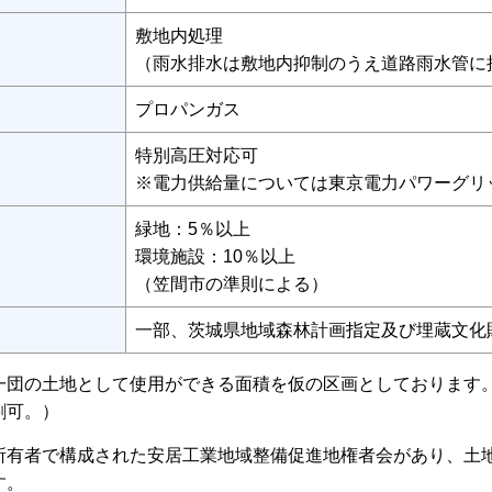
敷地内処理
（雨水排水は敷地内抑制のうえ道路雨水管に
プロパンガス
特別高圧対応可
※電力供給量については東京電力パワーグリ
緑地：5％以上
環境施設：10％以上
（笠間市の準則による）
一部、茨城県地域森林計画指定及び埋蔵文化
一団の土地として使用ができる面積を仮の区画としております
割可。）
所有者で構成された安居工業地域整備促進地権者会があり、土
す。