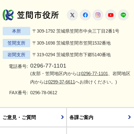
笠間市役所
X
Facebook
Instagram
Youtu
L
本所
〒309-1792 茨城県笠間市中央三丁目2番1号
笠間支所
〒309-1698 茨城県笠間市笠間1532番地
岩間支所
〒319-0294 茨城県笠間市下郷5140番地
0296-77-1101
電話番号:
(友部・笠間地区内からは
0296-77-1101
、岩間地区
内からは
0299-37-6611
へお掛けください。)
FAX番号:
0296-78-0612
ご意見・ご質問
各課ご案内