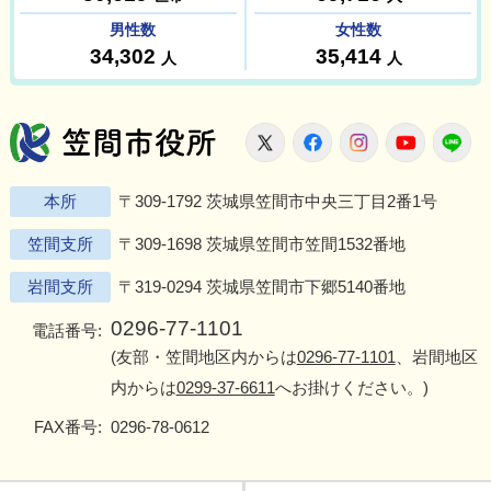
笠間市役所
X
Facebook
Instagram
Youtu
L
本所
〒309-1792 茨城県笠間市中央三丁目2番1号
笠間支所
〒309-1698 茨城県笠間市笠間1532番地
岩間支所
〒319-0294 茨城県笠間市下郷5140番地
0296-77-1101
電話番号:
(友部・笠間地区内からは
0296-77-1101
、岩間地区
内からは
0299-37-6611
へお掛けください。)
FAX番号:
0296-78-0612