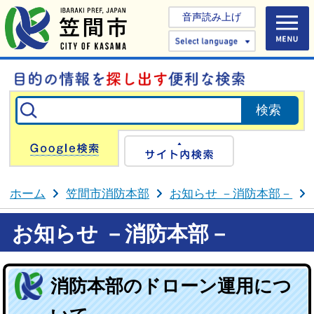
音声読み上げ
Select 
Google検索
サイト内検
ホーム
笠間市消防本部
お知らせ －消防本部－
お知らせ －消防本部－
消防本部のドローン運用につ