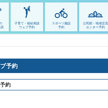
笠間市デジタル支所
の
子育て・福祉相談
スポーツ施設
公民館・地域交流
申請
ウェブ予約
予約
センター予約
ェブ予約
予約