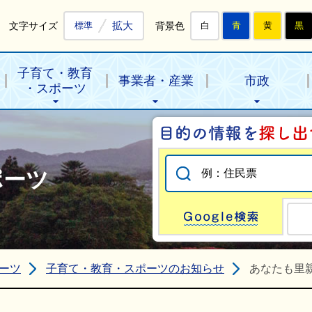
拡大
文字サイズ
背景色
標準
白
青
黄
黒
子育て・教育
事業者・産業
市政
・スポーツ
ポーツ
Go
ーツ
子育て・教育・スポーツのお知らせ
あなたも里