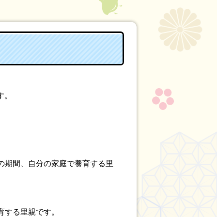
す。
の期間、自分の家庭で養育する里
育する里親です。