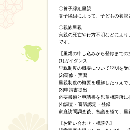
〇養子縁組里親
養子縁組によって、子どもの養親
〇親族里親
実親の死亡や行方不明などにより
です。
【里親の申し込みから登録までの
(1)ガイダンス
里親制度の概要について説明を受
(2)研修・実習
里親制度の概要を理解したうえで
(3)申請書提出
必要書類と申請書を児童相談所に
(4)調査・審議認定・登録
家庭訪問調査後、審議を経て、里
【お問い合わせ・相談先】