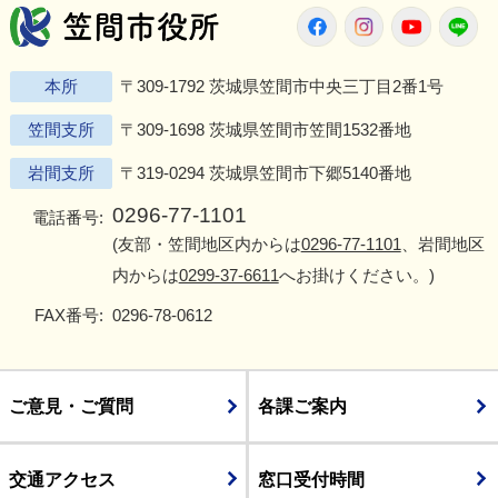
笠間市役所
Twitter
Facebook
Instagram
Youtu
L
本所
〒309-1792 茨城県笠間市中央三丁目2番1号
笠間支所
〒309-1698 茨城県笠間市笠間1532番地
岩間支所
〒319-0294 茨城県笠間市下郷5140番地
0296-77-1101
電話番号:
(友部・笠間地区内からは
0296-77-1101
、岩間地区
内からは
0299-37-6611
へお掛けください。)
FAX番号:
0296-78-0612
ご意見・ご質問
各課ご案内
交通アクセス
窓口受付時間