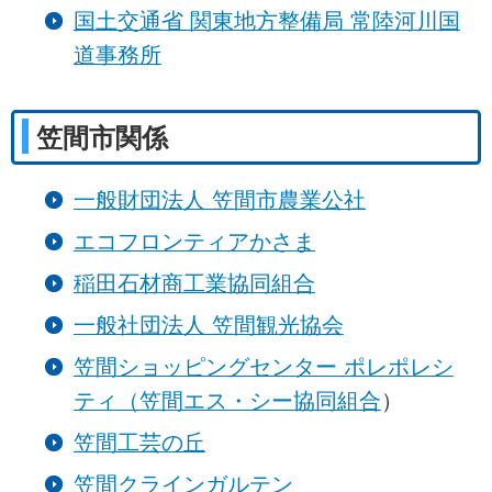
国土交通省 関東地方整備局 常陸河川国
道事務所
笠間市関係
一般財団法人 笠間市農業公社
エコフロンティアかさま
稲田石材商工業協同組合
一般社団法人 笠間観光協会
笠間ショッピングセンター ポレポレシ
ティ（笠間エス・シー協同組合
）
笠間工芸の丘
笠間クラインガルテン