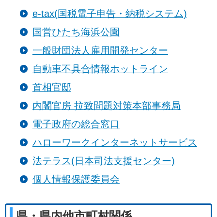
e-tax(国税電子申告・納税システム)
国営ひたち海浜公園
一般財団法人雇用開発センター
自動車不具合情報ホットライン
首相官邸
内閣官房 拉致問題対策本部事務局
電子政府の総合窓口
ハローワークインターネットサービス
法テラス(日本司法支援センター)
個人情報保護委員会
県・県内他市町村関係