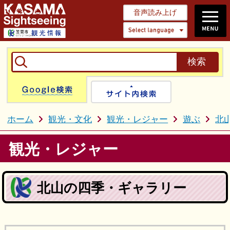
音声読み上げ
Select 
Google検索
サイト内検
ホーム
観光・文化
観光・レジャー
遊ぶ
北
観光・レジャー
北山の四季・ギャラリー