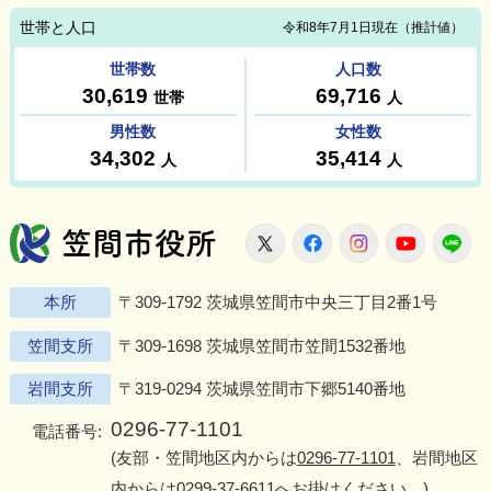
笠間市役所
X
Facebook
Instagram
Youtu
L
本所
〒309-1792 茨城県笠間市中央三丁目2番1号
笠間支所
〒309-1698 茨城県笠間市笠間1532番地
岩間支所
〒319-0294 茨城県笠間市下郷5140番地
0296-77-1101
電話番号:
(友部・笠間地区内からは
0296-77-1101
、岩間地区
内からは
0299-37-6611
へお掛けください。)