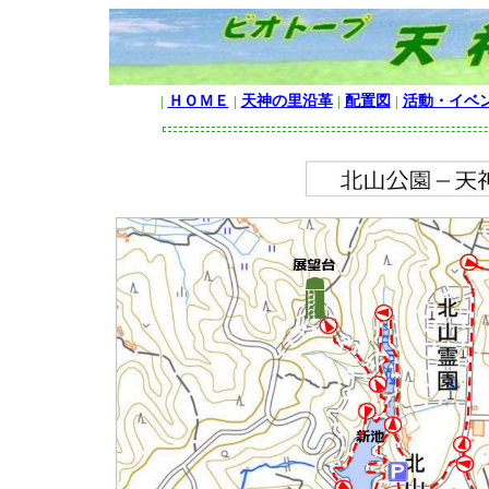
ＨＯＭＥ
天神の里沿革
配置図
活動・イベ
|
|
|
|