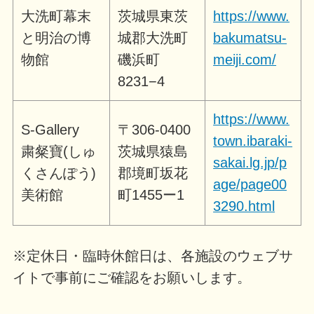
大洗町幕末
茨城県東茨
https://www.
と明治の博
城郡大洗町
bakumatsu-
物館
磯浜町
meiji.com/
8231−4
https://www.
S-Gallery
〒306-0400
town.ibaraki-
粛粲寶(しゅ
茨城県猿島
sakai.lg.jp/p
くさんぽう)
郡境町坂花
age/page00
美術館
町1455ー1
3290.html
※定休日・臨時休館日は、各施設のウェブサ
イトで事前にご確認をお願いします。