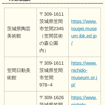
〒309-1611
茨城県笠間
https://www.
茨城県陶芸
市笠間2345
tougei.muse
美術館
（笠間芸術
um.ibk.ed.jp
の森公園
/
内）
〒309-1611
https://www.
笠間日動美
茨城県笠間
nichido-
術館
市笠間
museum.or.j
978−4
p/
〒309-1626
https://www.
茨城県笠間
nichido-