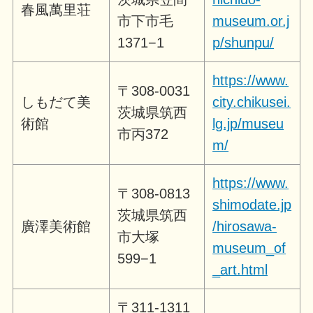
春風萬里荘
市下市毛
museum.or.j
1371−1
p/shunpu/
https://www.
〒308-0031
しもだて美
city.chikusei.
茨城県筑西
術館
lg.jp/museu
市丙372
m/
https://www.
〒308-0813
shimodate.jp
茨城県筑西
廣澤美術館
/hirosawa-
市大塚
museum_of
599−1
_art.html
〒311-1311