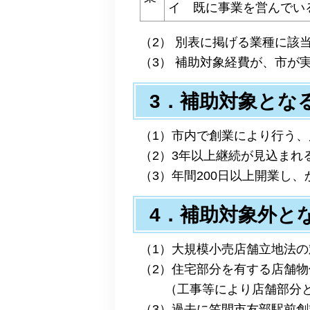
イ 既に事業を営んでい
（2） 別表に掲げる業種に該
（3） 補助対象経費が、市が
3．補助対象とな
（1）市内で創業により行う
（2）3年以上継続が見込まれ
（3）年間200日以上開業し
4．補助対象外と
（1）大規模小売店舗立地法
（2）住宅部分を有する店舗
（工事等により店舗部分と
（3）過去に笠間市友部駅前