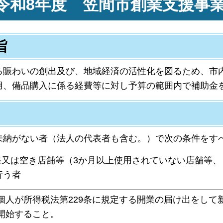
令和8年度 笠間市創業支援事
旨
賑わいの創出及び、地域経済の活性化を図るため、市
用、備品購入に係る経費等に対し予算の範囲内で補助金
納がない者（法人の代表者も含む。）で次の条件をす
築又は空き店舗等（3か月以上使用されていない店舗等、
行う者
個人が所得税法第229条に規定する開業の届け出をして
開始すること。