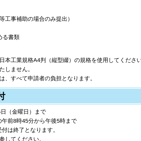
装等工事補助の場合のみ提出）
める書類
】
日本工業規格A4判（縦型綴）の規格を使用してくださ
いたしません。
用は、すべて申請者の負担となります。
付
6日（金曜日）
まで
8時45分から午後5時まで
付は終了となります。
持参してください。