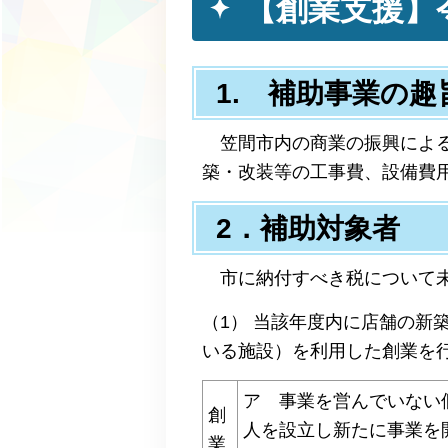
【創業支援】
1. 補助事業の趣
笠間市内の商業の振興による
築・改装等の工事費、設備費
2．補助対象者
市に納付すべき税について未
（1） 当該年度内に店舗の新
いる施設）を利用した創業を
ア 事業を営んでいない
創
人を設立し新たに事業を
業