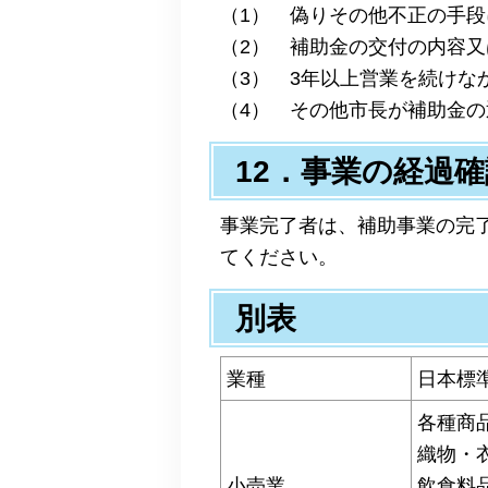
（1） 偽りその他不正の手
（2） 補助金の交付の内容
（3） 3年以上営業を続けな
（4） その他市長が補助金
12．事業の経過確
事業完了者は、補助事業の完
てください。
別表
業種
日本標
各種商
織物・
小売業
飲食料