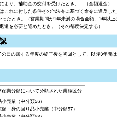
段により、補助金の交付を受けたとき。 （全額返金）
又はこれに付した条件その他法令に基づく命令に違反し
かったとき。（営業期間が1年未満の場合全額、1年以
の返還を必要と認めたとき。（その都度決定する）
認
了の日の属する年度の終了後を初回として、以降3年間
準産業分類において分類された業種区分
品小売業（中分類56）
衣類・身の回り品小売業（中分類57）
品小売業（中分類58）