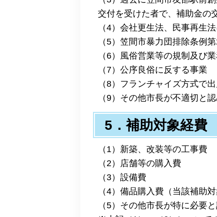
交付を受けた者で、補助金の
（4）会社更生法、民事再生
（5）笠間市暴力団排除条例第
（6）風俗営業等の規制及び業
（7）公序良俗に反する事業
（8）フランチャイズ方式で
（9）その他市長が不適切と認
5．補助対象経費
（1）新築、改装等の工事費
（2）店舗等の購入費
（3）設備費
（4）備品購入費（当該補助
（5）その他市長が特に必要