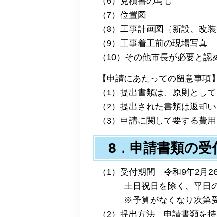
（6）見積書の写し
（7）位置図
（8）工事計画図（新設、改
（9）工事着工前の現場写真
（10）その他市長が必要と認
【申請にあたっての留意事項
（1）提出書類は、原則として
（2）提出された書類は返却
（3）申請に関して要する費
8．申請書類の受
（1）受付期間
令和9年2月2
土日祝日を除く、平日の午前
※予算がなくなり次第受
（2）提出方法 申請書類を