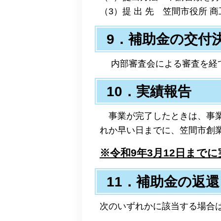
（3）提 出 先 笠間市役所 
9．補助金の交付
内部審査会による審査を経て
10．実績報告
事業が完了したときは、事業
れか早い日までに、笠間市創
※
令和9年3月12日
までに
11．補助金の返還
次のいずれかに該当する場合