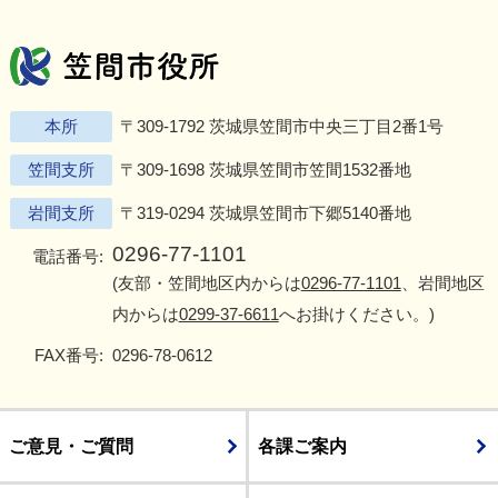
笠間市役所
Twitter
Facebook
Instagram
Youtu
L
本所
〒309-1792 茨城県笠間市中央三丁目2番1号
笠間支所
〒309-1698 茨城県笠間市笠間1532番地
岩間支所
〒319-0294 茨城県笠間市下郷5140番地
0296-77-1101
電話番号:
(友部・笠間地区内からは
0296-77-1101
、岩間地区
内からは
0299-37-6611
へお掛けください。)
FAX番号:
0296-78-0612
ご意見・ご質問
各課ご案内