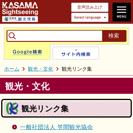
音声読み上げ
Select 
Google検索
サイト内検
ホーム
観光・文化
観光リンク集
観光・文化
観光リンク集
一般社団法人 笠間観光協会